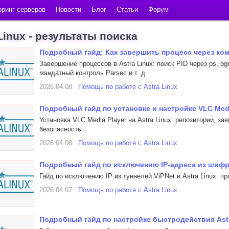
ринг серверов
Новости
Блог
Статьи
Форум
Linux - результаты поиска
Подробный гайд: Как завершить процесс через ком
Завершение процессов в Astra Linux: поиск PID через ps, pgre
мандатный контроль Parsec и т. д.
2026.04.08
Помощь по работе с Astra Linux
Подробный гайд по установке и настройке VLC Media
Установка VLC Media Player на Astra Linux: репозитории, за
безопасность
2026.04.08
Помощь по работе с Astra Linux
Подробный гайд по исключению IP-адреса из шифро
Гайд по исключению IP из туннелей ViPNet в Astra Linux: п
2026.04.07
Помощь по работе с Astra Linux
Подробный гайд по настройке быстродействия Astr