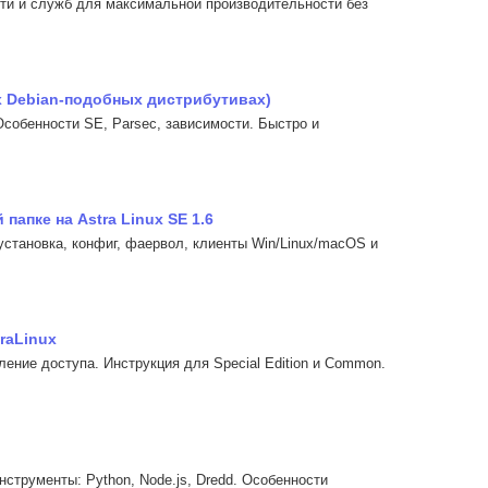
сети и служб для максимальной производительности без
гих Debian-подобных дистрибутивах)
. Особенности SE, Parsec, зависимости. Быстро и
апке на Astra Linux SE 1.6
 установка, конфиг, фаервол, клиенты Win/Linux/macOS и
raLinux
вление доступа. Инструкция для Special Edition и Common.
нструменты: Python, Node.js, Dredd. Особенности