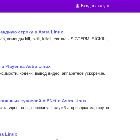
Вход в аккаунт
андную строку в Astra Linux
p, команды kill, pkill, killall, сигналы SIGTERM, SIGKILL,
 Player на Astra Linux
висимости, кодеки, вывод видео, аппаратное ускорение,
ванных туннелей ViPNet в Astra Linux
равка vipnet.conf, перезапуск службы, проверка маршрутов
a Linux