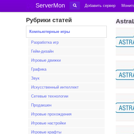
ServerMon
Добавить сервер
Монито
Рубрики статей
Astra
Компьютерные игры
Разработка игр
Гейм-дизайн
Игровые движки
Графика
Звук
Искусственный интеллект
Сетевые технологии
Продакшен
Игровые прохождения
Игровые настройки
Игровые крафты