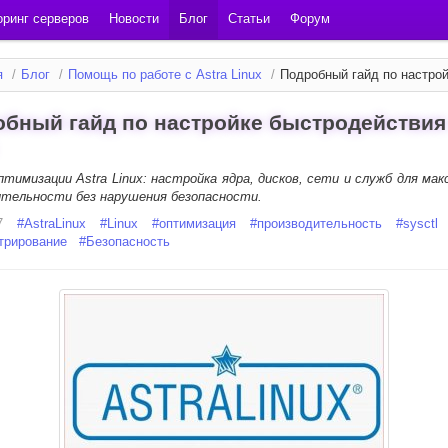
ринг серверов
Новости
Блог
Статьи
Форум
я
/
Блог
/
Помощь по работе с Astra Linux
/
Подробный гайд по настрой
бный гайд по настройке быстродействия 
птимизации Astra Linux: настройка ядра, дисков, сети и служб для ма
ительности без нарушения безопасности.
7
#
AstraLinux
#
Linux
#
оптимизация
#
производительность
#
sysctl
трирование
#
Безопасность