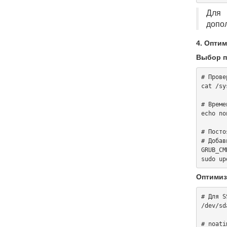
Для
допо
4. Опти
Выбор п
# Прове
cat /sy
# Време
echo no
# Посто
# Добав
GRUB_CM
Оптимиз
# Для S
/dev/sd
# noati