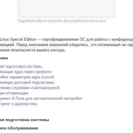
Подробный гайд по настройке быстродействия Astra Linux
 Linux Special Edition — сертифицированная ОС для работы с конфиденц
мацией. Перед внесением изменений убедитесь, что оптимизация не на
вания безопасности вашего контура.
ание
ая подготовка системы
изация ядра через профили
ойка параметров ядра (sysctl)
изация дисковой подсистемы
ление службами и автозагрузкой
ая оптимизация
умент A-Tune для автоматической настройки
оринг и диагностика
вая подготовка системы
ное обслуживание