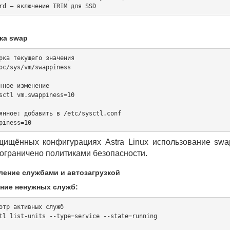
ка swap
рка текущего значения

oc/sys/vm/swappiness

нное изменение

sctl vm.swappiness=10

янное: добавить в /etc/sysctl.conf

щищённых конфигурациях Astra Linux использование swa
ограничено политиками безопасности.
вление службами и автозагрузкой
ние ненужных служб:
отр активных служб

tl list-units --type=service --state=running
