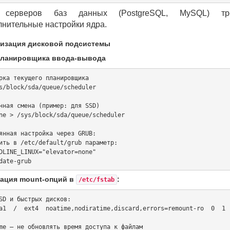
 серверов баз данных (PostgreSQL, MySQL) тре
лнительные настройки ядра.
мизация дисковой подсистемы
ланировщика ввода-вывода
рка текущего планировщика

s/block/sda/queue/scheduler

нная смена (пример: для SSD)

ne > /sys/block/sda/queue/scheduler

янная настройка через GRUB:

ить в /etc/default/grub параметр:

DLINE_LINUX="elevator=none"

ация mount-опций в
:
/etc/fstab
SD и быстрых дисков:

a1  /  ext4  noatime,nodiratime,discard,errors=remount-ro  0  1

me — не обновлять время доступа к файлам
