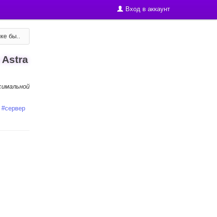
Вход в аккаунт
ке бы..
Astra
ксимальной
#
сервер