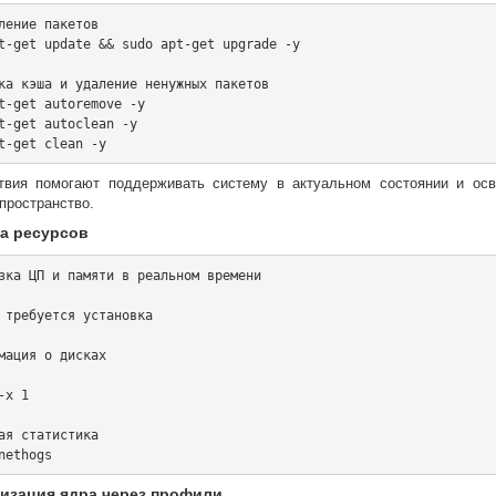
ление пакетов

t-get update && sudo apt-get upgrade -y

ка кэша и удаление ненужных пакетов

t-get autoremove -y

t-get autoclean -y

твия помогают поддерживать систему в актуальном состоянии и ос
пространство.
а ресурсов
зка ЦП и памяти в реальном времени

 требуется установка

мация о дисках

x 1

ая статистика

мизация ядра через профили