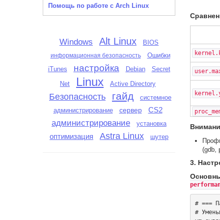
Помощь по работе с Arch Linux
Сравнен
Alt Linux
Windows
BIOS
kernel.
Ошибки
информационная безопасность
настройка
iTunes
Debian
Secret
user.ma
Linux
Active Directory
Net
kernel.
гайд
Безопасность
системное
сервер
CS2
администрирование
proc_me
администрирование
установка
Внимани
Astra Linux
оптимизация
шутер
Проф
(gdb, 
3. Настр
Основны
performa
# === П
# Умень