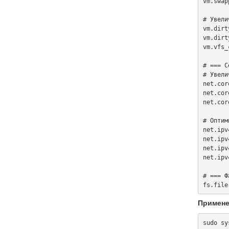
vm.swap
# Увели
vm.dirt
vm.dirt
vm.vfs_
# === С
# Увели
net.cor
net.cor
net.cor
# Оптим
net.ipv
net.ipv
net.ipv
net.ipv
# === Ф
Примене