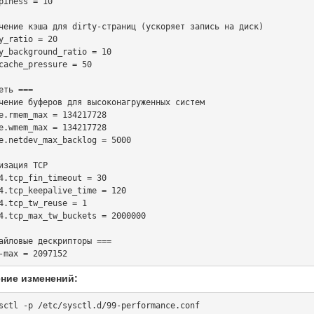
piness = 10

чение кэша для dirty-страниц (ускоряет запись на диск)

y_ratio = 20

y_background_ratio = 10

cache_pressure = 50

еть ===

чение буферов для высоконагруженных систем

e.rmem_max = 134217728

e.wmem_max = 134217728

e.netdev_max_backlog = 5000

изация TCP

4.tcp_fin_timeout = 30

4.tcp_keepalive_time = 120

4.tcp_tw_reuse = 1

4.tcp_max_tw_buckets = 2000000

айловые дескрипторы ===

ние изменений: