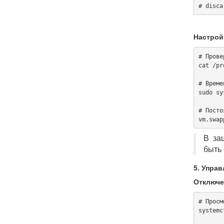
Настрой
# Прове
cat /pr
# Време
sudo sy
# Посто
В за
быть 
5. Упра
Отключе
# Просм
systemc