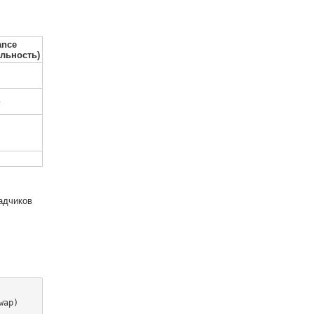
ance
льность)
ю
адчиков
ap)
