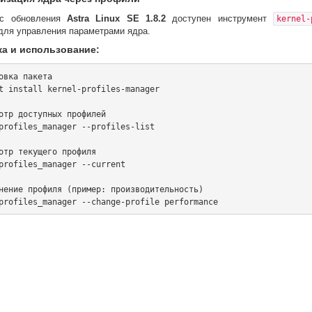
 с обновления
Astra Linux SE 1.8.2
доступен инструмент
kernel-
ля управления параметрами ядра.
ка и использование:
овка пакета

t install kernel-profiles-manager

отр доступных профилей

profiles_manager --profiles-list

отр текущего профиля

profiles_manager --current

нение профиля (пример: производительность)
