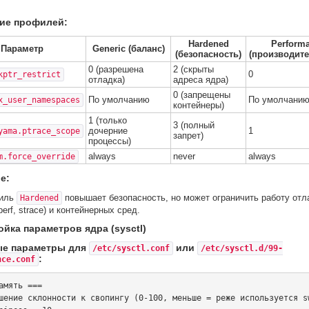
ие профилей:
Hardened
Perform
Параметр
Generic (баланс)
(безопасность)
(производите
0 (разрешена
2 (скрыты
0
kptr_restrict
отладка)
адреса ядра)
0 (запрещены
По умолчанию
По умолчани
x_user_namespaces
контейнеры)
1 (только
3 (полный
дочерние
1
yama.ptrace_scope
запрет)
процессы)
always
never
always
m.force_override
е:
иль
повышает безопасность, но может ограничить работу отл
Hardened
perf, strace) и контейнерных сред.
ойка параметров ядра (sysctl)
е параметры для
или
/etc/sysctl.conf
/etc/sysctl.d/99-
:
nce.conf
амять ===

шение склонности к свопингу (0-100, меньше = реже используется sw