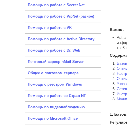
Помощь по работе с Secret Net
Помощь по работе с VipNet (разное)
Помощь по работе с VK
Важно:
Astra
Помощь по работе с Active Directory
инфор
требо
Помощь по работе с Dr. Web
Содерж
Почтовый сервер hMail Server
Базов
Оптим
Общее о почтовом сервере
Настр
Оптим
Управ
Помощь с реестром Windows
Сетев
Инстр
Помощь по работе со Страж NT
Монит
Помощь по видеонаблюдению
1. Базо
Помощь по Microsoft Office
Регуляр