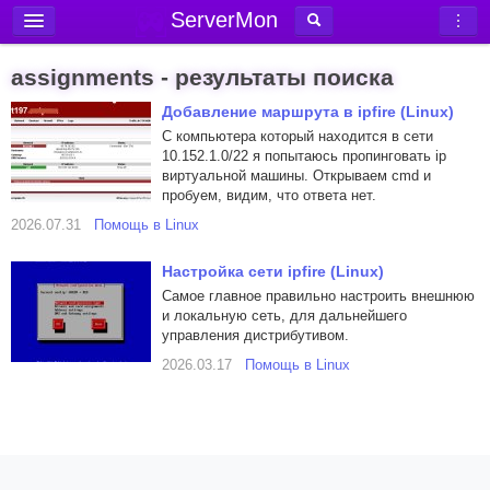
ServerMon
Добавить сервер
assignments - результаты поиска
Мониторинг серверов
Добавление маршрута в ipfire (Linux)
Новости
С компьютера который находится в сети
10.152.1.0/22 я попытаюсь пропинговать ip
Блог
виртуальной машины. Открываем cmd и
пробуем, видим, что ответа нет.
Статьи
2026.07.31
Помощь в Linux
Форум
Настройка сети ipfire (Linux)
Вход в аккаунт
Cамое главное правильно настроить внешнюю
и локальную сеть, для дальнейшего
управления дистрибутивом.
2026.03.17
Помощь в Linux