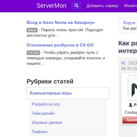
ServerMon
Добавить сервер
Монито
Вход в биос Numa на Аквариус
Форум
Как ра
- Пароль очень простой. Подходит
Биос
абсолютно для...
Как 
Отключение разброса в CS GO
интер
- Чтобы убрать разброс пуль с
CS GO
помощью команды, открывайте консоль и
#1
2013
пишите:...
06:33:23
Рубрики статей
Компьютерные игры
Разработка игр
P
Сообщ
Гейм-дизайн
Адми
Игровые движки
Графика