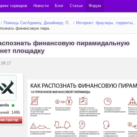
ринг серверов
Новости
Блог
Статьи
Форум
/
Помощь СисАдмину, Дизайнеру, П..
/
Интернет: браузеры, торренты, .
спознать финансовую пира..
распознать финансовую пирамидальную
нет площадку
.08.17
anda
ений: 1486
нистратор