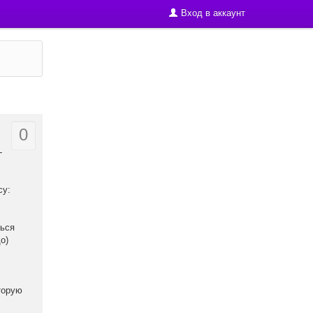
Вход в аккаунт
0
-
су:
ться
о)
торую