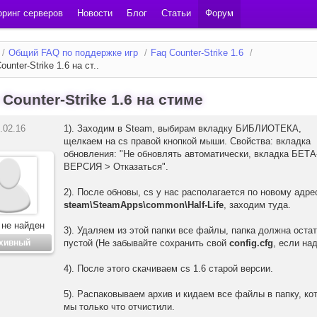
ринг серверов
Новости
Блог
Статьи
Форум
/
Общий FAQ по поддержке игр
/
Faq Counter-Strike 1.6
/
ounter-Strike 1.6 на ст..
 Counter-Strike 1.6 на стиме
.02.16
1). Заходим в Steam, выбирам вкладку БИБЛИОТЕКА,
щелкаем на cs правой кнопкой мыши. Свойства: вкладка
обновления: "Не обновлять автоматически, вкладка БЕТА
ВЕРСИЯ > Отказаться".
2). После обновы, cs у нас располагается по новому адре
steam\SteamApps\common\Half-Life
, заходим туда.
 не найден
3). Удаляем из этой папки все файлы, папка должна оста
хивный
пустой (Не забывайте сохранить свой
config.cfg
, если над
4). После этого скачиваем cs 1.6 старой версии.
5). Распаковываем архив и кидаем все файлы в папку, ко
мы только что отчистили.