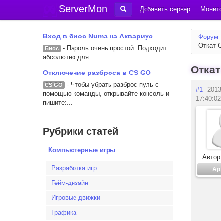
ServerMon
Добавить сервер
Монито
Вход в биос Numa на Аквариус
Форум
Откат C
- Пароль очень простой. Подходит
Биос
абсолютно для...
Откат
Отключение разброса в CS GO
- Чтобы убрать разброс пуль с
CS GO
#1
2013
помощью команды, открывайте консоль и
17:40:02
пишите:...
Рубрики статей
Компьютерные игры
Автор
Разработка игр
Ар
Гейм-дизайн
Игровые движки
Графика