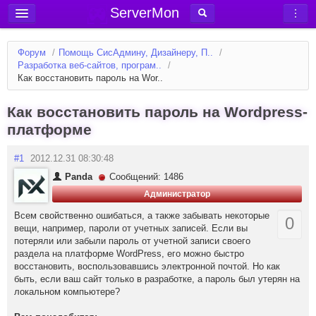
ServerMon
Добавить сервер
Форум
/
Помощь СисАдмину, Дизайнеру, П..
/
Мониторинг серверов
Разработка веб-сайтов, програм..
/
Как восстановить пароль на Wor..
Новости
Блог
Как восстановить пароль на Wordpress-
платформе
Статьи
Форум
#1
2012.12.31 08:30:48
Panda
Сообщений: 1486
Вход в аккаунт
Администратор
Всем свойственно ошибаться, а также забывать некоторые
0
вещи, например, пароли от учетных записей. Если вы
потеряли или забыли пароль от учетной записи своего
раздела на платформе WordPress, его можно быстро
восстановить, воспользовавшись электронной почтой. Но как
быть, если ваш сайт только в разработке, а пароль был утерян на
локальном компьютере?