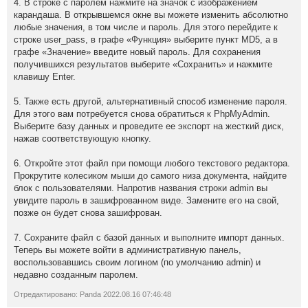
4. В строке с паролем нажмите на значок с изображением
карандаша. В открывшемся окне вы можете изменить абсолютно
любые значения, в том числе и пароль. Для этого перейдите к
строке user_pass, в графе «Функция» выберите пункт MD5, а в
графе «Значение» введите новый пароль. Для сохранения
получившихся результатов выберите «Сохранить» и нажмите
клавишу Enter.
5. Также есть другой, альтернативный способ изменение пароля.
Для этого вам потребуется снова обратиться к PhpMyAdmin.
Выберите базу данных и проведите ее экспорт на жесткий диск,
нажав соответствующую кнопку.
6. Откройте этот файл при помощи любого текстового редактора.
Прокрутите колесиком мыши до самого низа документа, найдите
блок с пользователями. Напротив названия строки admin вы
увидите пароль в зашифрованном виде. Замените его на свой,
позже он будет снова зашифрован.
7. Сохраните файл с базой данных и выполните импорт данных.
Теперь вы можете войти в административную панель,
воспользовавшись своим логином (по умолчанию admin) и
недавно созданным паролем.
Отредактировано: Panda 2022.08.16 07:46:48