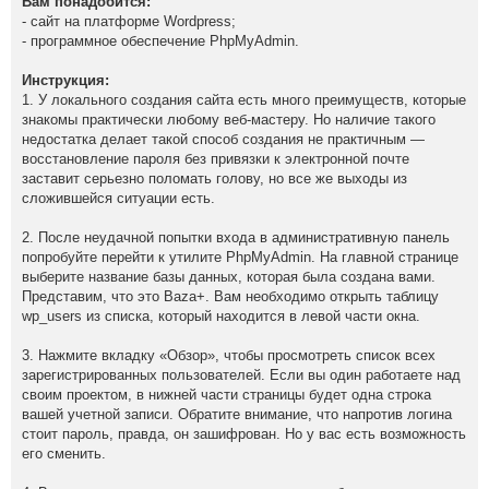
Вам понадобится:
- сайт на платформе Wordpress;
- программное обеспечение PhpMyAdmin.
Инструкция:
1. У локального создания сайта есть много преимуществ, которые
знакомы практически любому веб-мастеру. Но наличие такого
недостатка делает такой способ создания не практичным —
восстановление пароля без привязки к электронной почте
заставит серьезно поломать голову, но все же выходы из
сложившейся ситуации есть.
2. После неудачной попытки входа в административную панель
попробуйте перейти к утилите PhpMyAdmin. На главной странице
выберите название базы данных, которая была создана вами.
Представим, что это Baza+. Вам необходимо открыть таблицу
wp_users из списка, который находится в левой части окна.
3. Нажмите вкладку «Обзор», чтобы просмотреть список всех
зарегистрированных пользователей. Если вы один работаете над
своим проектом, в нижней части страницы будет одна строка
вашей учетной записи. Обратите внимание, что напротив логина
стоит пароль, правда, он зашифрован. Но у вас есть возможность
его сменить.