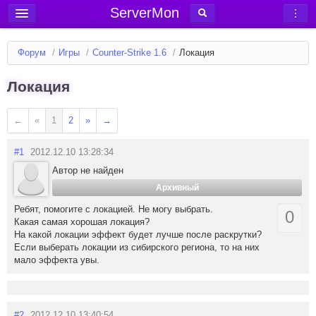
ServerMon
Добавить сервер
Форум
/
Игры
/
Counter-Strike 1.6
/
Локация
Мониторинг серверов
Локация
Новости
Блог
←
«
1
2
»
→
Статьи
#1
2012.12.10 13:28:34
Форум
Автор не найден
Вход в аккаунт
Архивный
Ребят, помогите с локацией. Не могу выбрать.
0
Какая самая хорошая локация?
На какой локации эффект будет лучше после раскрутки?
Если выберать локации из сибирского региона, то на них
мало эффекта увы.
#2
2012.12.10 13:40:54