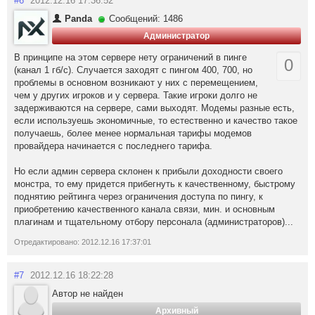
#6
2012.12.16 17:36:52
Panda
Сообщений: 1486
Администратор
В принципе на этом сервере нету ограничений в пинге
0
(канал 1 гб/с). Случается заходят с пингом 400, 700, но
проблемы в основном возникают у них с перемещением,
чем у других игроков и у сервера. Такие игроки долго не
задерживаются на сервере, сами выходят. Модемы разные есть,
если используешь экономичные, то естественно и качество такое
получаешь, более менее нормальная тарифы модемов
провайдера начинается с последнего тарифа.
Но если админ сервера склонен к прибыли доходности своего
монстра, то ему придется прибегнуть к качественному, быстрому
поднятию рейтинга через ограничения доступа по пингу, к
приобретению качественного канала связи, мин. и основным
плагинам и тщательному отбору персонала (администраторов)...
Отредактировано: 2012.12.16 17:37:01
#7
2012.12.16 18:22:28
Автор не найден
Архивный