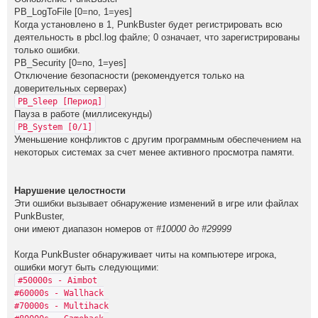
PB_LogToFile [0=no, 1=yes]
Когда установлено в 1, PunkBuster будет регистрировать всю
деятельность в pbcl.log файле; 0 означает, что зарегистрированы
только ошибки.
PB_Security [0=no, 1=yes]
Отключение безопасности (рекомендуется только на
доверительных серверах)
PB_Sleep [Период]
Пауза в работе (миллисекунды)
PB_System [0/1]
Уменьшение конфликтов с другим программным обеспечением на
некоторых системах за счет менее активного просмотра памяти.
Нарушение целостности
Эти ошибки вызывает обнаружение изменений в игре или файлах
PunkBuster,
они имеют диапазон номеров от
#10000 до #29999
Когда PunkBuster обнаруживает читы на компьютере игрока,
ошибки могут быть следующими:
#50000s - Aimbot
#60000s - Wallhack
#70000s - Multihack