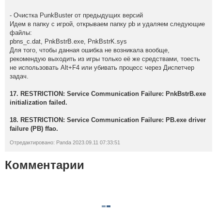
- Очистка PunkBuster от предыдущих версий
Идем в папку с игрой, открываем папку pb и удаляем следующие
файлы:
pbns_c.dat, PnkBstrB.exe, PnkBstrK.sys
Для того, чтобы данная ошибка не возникала вообще,
рекомендую выходить из игры только её же средствами, тоесть
не использовать Alt+F4 или убивать процесс через Диспетчер
задач.
17. RESTRICTION: Service Communication Failure: PnkBstrB.exe
initialization failed.
18. RESTRICTION: Service Communication Failure: PB.exe driver
failure (PB) ffao.
Отредактировано: Panda 2023.09.11 07:33:51
Комментарии