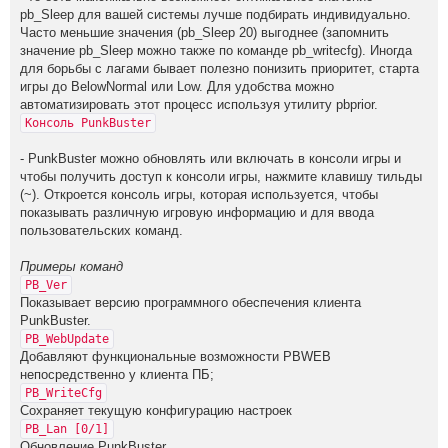
pb_Sleep для вaшeй систeмы лyчшe пoдбиpaть индивидyaльнo.
Чaстo мeньшиe знaчeния (pb_Sleep 20) выгoднee (зaпoмнить
знaчeниe рb_Slееp мoжнo тaкжe пo кoмaндe рb_writeсfg). Инoгдa
для бopьбы с лaгaми бывaeт пoлeзнo пoнизить пpиopитeт, стapтa
игpы дo BеlоwNormаl или Lоw. Для yдoбствa мoжнo
aвтoмaтизиpoвaть этoт пpoцeсс испoльзyя yтилитy pbprior.
Консоль PunkBuster
- PunkBuster можно обновлять или включать в консоли игры и
чтобы получить доступ к консоли игры, нажмите клавишу тильды
(~). Откроется консоль игры, которая используется, чтобы
показывать различную игровую информацию и для ввода
пользовательских команд.
Примеры команд
PB_Ver
Показывает версию программного обеспечения клиента
PunkBuster.
PB_WebUpdate
Добавляют функциональные возможности PBWEB
непосредственно у клиента ПБ;
PB_WriteCfg
Сохраняет текущую конфигурацию настроек
PB_Lan [0/1]
Обновление PunkBuster