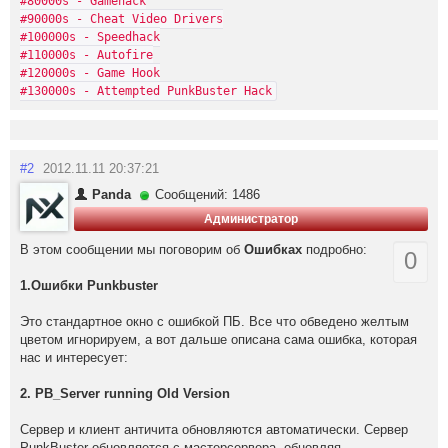
#80000s - Gamehack
#90000s - Cheat Video Drivers
#100000s - Speedhack
#110000s - Autofire
#120000s - Game Hook
#130000s - Attempted PunkBuster Hack
#2
2012.11.11 20:37:21
Panda
Сообщений: 1486
Администратор
В этом сообщении мы поговорим об
Ошибках
подробно:
0
1.Ошибки Punkbuster
Это стандартное окно с ошибкой ПБ. Все что обведено желтым
цветом игнорируем, а вот дальше описана сама ошибка, которая
нас и интересует:
2. PB_Server running Old Version
Сервер и клиент античита обновляются автоматически. Сервер
PunkBuster обновляется c мастерсервера, обновляя