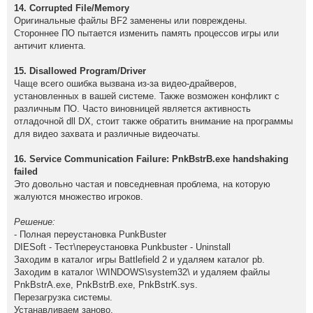
14. Corrupted File/Memory
Оригинальные файлы BF2 заменены или повреждены.
Стороннее ПО пытается изменить память процессов игры или
античит клиента.
15. Disallowed Program/Driver
Чаще всего ошибка вызвана из-за видео-драйверов,
установленных в вашей системе. Также возможен конфликт с
различным ПО. Часто виновницей является активность
отладочной dll DX, стоит также обратить внимание на программы
для видео захвата и различные видеочаты.
16. Service Communication Failure: PnkBstrB.exe handshaking
failed
Это довольно частая и повседневная проблема, на которую
жалуются множество игроков.
Решение:
- Полная переустановка PunkBuster
DIESoft - Тест\переустановка Punkbuster - Uninstall
Заходим в каталог игры Battlefield 2 и удаляем каталог pb.
Заходим в каталог \WINDOWS\system32\ и удаляем файлы
PnkBstrA.exe, PnkBstrB.exe, PnkBstrK.sys.
Перезагрузка системы.
Устанавливаем заново.