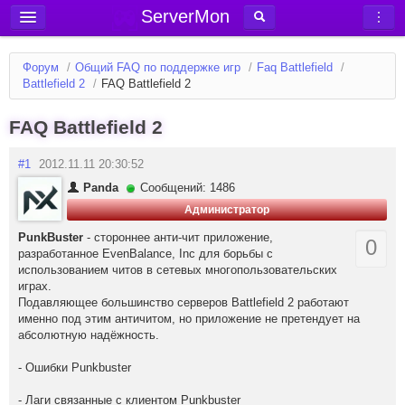
ServerMon
Добавить сервер
Форум
/
Общий FAQ по поддержке игр
/
Faq Battlefield
/
Мониторинг серверов
Battlefield 2
/
FAQ Battlefield 2
Новости
FAQ Battlefield 2
Блог
#1
2012.11.11 20:30:52
Статьи
Panda
Сообщений: 1486
Форум
Администратор
Вход в аккаунт
PunkBuster
- стороннее анти-чит приложение,
0
разработанное EvenBalance, Inc для борьбы с
использованием читов в сетевых многопользовательских
играх.
Подавляющее большинство серверов Battlefield 2 работают
именно под этим античитом, но приложение не претендует на
абсолютную надёжность.
- Ошибки Punkbuster
- Лаги связанные с клиентом Punkbuster