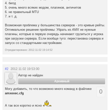
4. билд
5. очень много всяких модом, плагинов, античитов
6. не правильный MTU
7. и т. д.
Возможная проблема у большинства серверов - это кривые рейты.
Оптимальное решение проблемы: Убрать из
АМХ
не нужные
плагины, которые в первую очередь начинают грузиться у игрока
при загрузки сервера. Если вообще туго: перестановка сервера и
запуск со стандартными настройками.
Отредактировано: 2012.11.02 19:14:52
#2
2012.11.02 19:53:00
Автор не найден
Архивный
Могу добавить, то что возможно много команд в файлике
0
amxexec.cfg
А так все коротко и ясно