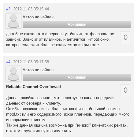
#3
2012.11.03 05:15:44
Автор не найден
Архивный
да я б не сказал что фаервол тут блочит, от фаервоал не
0
зависит. Зависит от плагинов, и античитов, +motd окно,
которое содержит больше количество инфы тоже.
#4
2012.11.03 05:17:58
Автор не найден
Архивный
Reliable Channel Overflowed
0
Данная ошибка означает, что перегружен канал передачи
данных от сервера к клиенту.
Ошибка возникает из-за больших конфигов, большой размер
motd.txt или его содержимого, из-за плагинов, передающих много
информации клиенту.
Так же данная ошибка возможна при "низких" клиентских рейтах,
в таком случаи их нужно изменить.