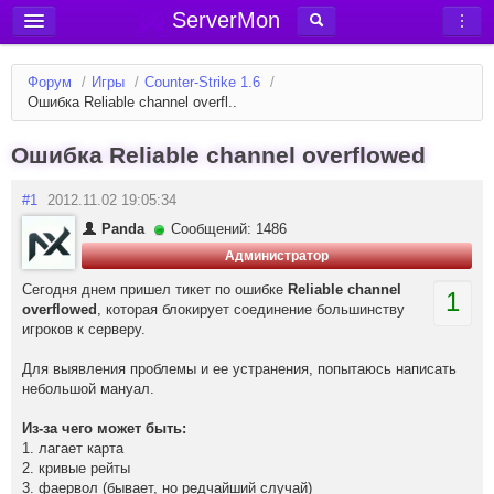
ServerMon
Добавить сервер
Форум
/
Игры
/
Counter-Strike 1.6
/
Мониторинг серверов
Ошибка Reliable channel overfl..
Новости
Ошибка Reliable channel overflowed
Блог
#1
2012.11.02 19:05:34
Статьи
Panda
Сообщений: 1486
Форум
Администратор
Вход в аккаунт
Сегодня днем пришел тикет по ошибке
Reliable channel
1
overflowed
, которая блокирует соединение большинству
игроков к серверу.
Для выявления проблемы и ее устранения, попытаюсь написать
небольшой мануал.
Из-за чего может быть:
1. лагает карта
2. кривые рейты
3. фаервол (бывает, но редчайший случай)