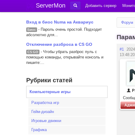
ServerMon
Добавить сервер
Монито
Вход в биос Numa на Аквариус
Форум
- Пароль очень простой. Подходит
Биос
абсолютно для...
Парам
Отключение разброса в CS GO
#1
2024
- Чтобы убрать разброс пуль с
CS GO
13:48:20
помощью команды, открывайте консоль и
пишите:...
Рубрики статей
P
Компьютерные игры
Сообщ
Разработка игр
Адми
Гейм-дизайн
Игровые движки
Графика