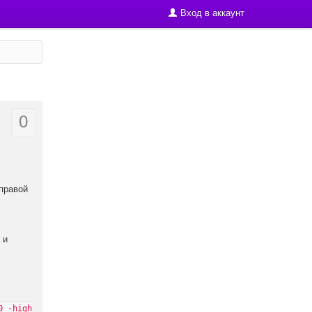
Вход в аккаунт
0
 правой
 и
0 -high