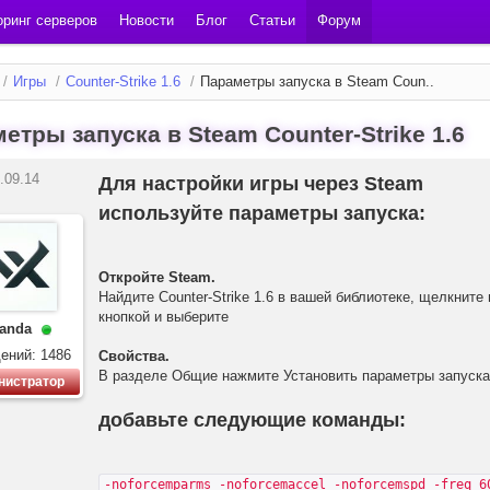
ринг серверов
Новости
Блог
Статьи
Форум
/
Игры
/
Counter-Strike 1.6
/
Параметры запуска в Steam Coun..
етры запуска в Steam Counter-Strike 1.6
.09.14
Для настройки игры через Steam
используйте параметры запуска:
Откройте Steam.
Найдите Counter-Strike 1.6 в вашей библиотеке, щелкните
кнопкой и выберите
anda
ений: 1486
Свойства.
В разделе Общие нажмите Установить параметры запуска
нистратор
добавьте следующие команды:
-noforcemparms -noforcemaccel -noforcemspd -freq 6