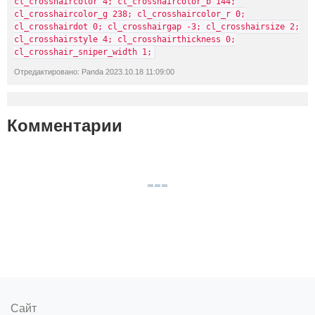
cl_crosshaircolor 4; cl_crosshaircolor_b 144;
cl_crosshaircolor_g 238; cl_crosshaircolor_r 0;
cl_crosshairdot 0; cl_crosshairgap -3; cl_crosshairsize 2;
cl_crosshairstyle 4; cl_crosshairthickness 0;
cl_crosshair_sniper_width 1;
Отредактировано: Panda 2023.10.18 11:09:00
Комментарии
Сайт