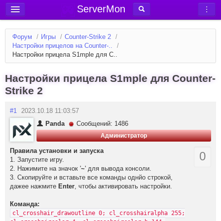
ServerMon
Добавить сервер
Форум
/
Игры
/
Counter-Strike 2
/
Мониторинг серверов
Настройки прицелов на Counter-..
/
Настройки прицела S1mple для C..
Новости
Блог
Настройки прицела S1mple для Counter-
Strike 2
Статьи
Форум
#1
2023.10.18 11:03:57
Panda
Сообщений: 1486
Вход в аккаунт
Администратор
Правила установки и запуска
0
1. Запустите игру.
2. Нажимите на значок '
~
' для вывода консоли.
3. Скопируйте и вставьте все команды однйо строкой,
дажее нажмите
Enter
, чтобы активировать настройки.
Команда:
cl_crosshair_drawoutline 0; cl_crosshairalpha 255;