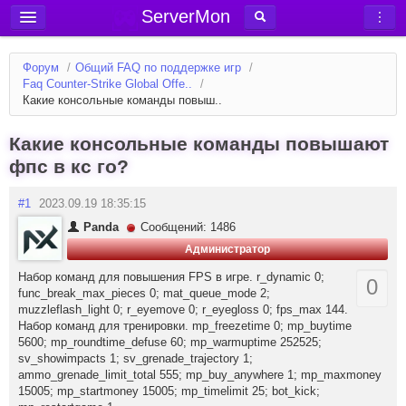
ServerMon
Добавить сервер
Форум
/
Общий FAQ по поддержке игр
/
Мониторинг серверов
Faq Counter-Strike Global Offe..
/
Какие консольные команды повыш..
Новости
Блог
Какие консольные команды повышают
фпс в кс го?
Статьи
Форум
#1
2023.09.19 18:35:15
Panda
Сообщений: 1486
Вход в аккаунт
Администратор
Набор команд для повышения FPS в игре. r_dynamic 0;
0
func_break_max_pieces 0; mat_queue_mode 2;
muzzleflash_light 0; r_eyemove 0; r_eyegloss 0; fps_max 144.
Набор команд для тренировки. mp_freezetime 0; mp_buytime
5600; mp_roundtime_defuse 60; mp_warmuptime 252525;
sv_showimpacts 1; sv_grenade_trajectory 1;
ammo_grenade_limit_total 555; mp_buy_anywhere 1; mp_maxmoney
15005; mp_startmoney 15005; mp_timelimit 25; bot_kick;