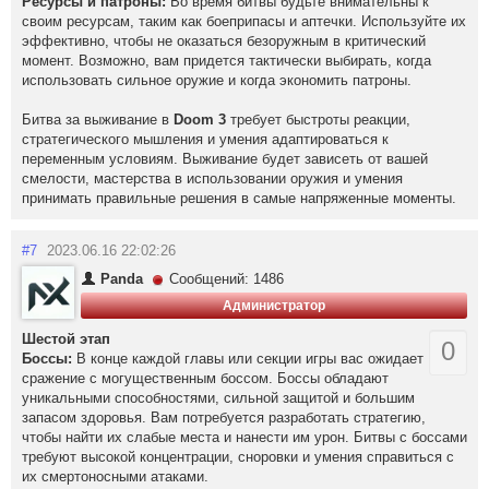
Ресурсы и патроны:
Во время битвы будьте внимательны к
своим ресурсам, таким как боеприпасы и аптечки. Используйте их
эффективно, чтобы не оказаться безоружным в критический
момент. Возможно, вам придется тактически выбирать, когда
использовать сильное оружие и когда экономить патроны.
Битва за выживание в
Doom 3
требует быстроты реакции,
стратегического мышления и умения адаптироваться к
переменным условиям. Выживание будет зависеть от вашей
смелости, мастерства в использовании оружия и умения
принимать правильные решения в самые напряженные моменты.
#7
2023.06.16 22:02:26
Panda
Сообщений: 1486
Администратор
Шестой этап
0
Боссы:
В конце каждой главы или секции игры вас ожидает
сражение с могущественным боссом. Боссы обладают
уникальными способностями, сильной защитой и большим
запасом здоровья. Вам потребуется разработать стратегию,
чтобы найти их слабые места и нанести им урон. Битвы с боссами
требуют высокой концентрации, сноровки и умения справиться с
их смертоносными атаками.