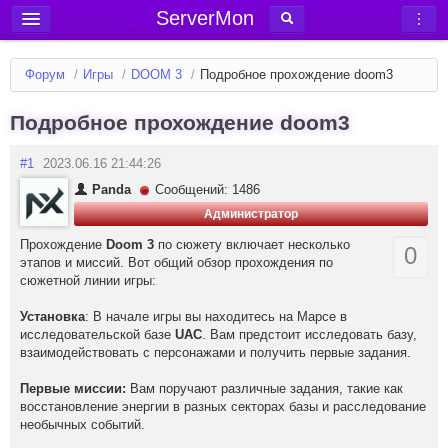
ServerMon
Добавить сервер
Форум
/
Игры
/
DOOM 3
/
Подробное прохождение doom3
Мониторинг серверов
Подробное прохождение doom3
Новости
Блог
#1
2023.06.16 21:44:26
Статьи
Panda
Сообщений: 1486
Администратор
Форум
Прохождение
Doom 3
по сюжету включает несколько
0
Вход в аккаунт
этапов и миссий. Вот общий обзор прохождения по
сюжетной линии игры:
Установка
: В начале игры вы находитесь на Марсе в
исследовательской базе
UAC
. Вам предстоит исследовать базу,
взаимодействовать с персонажами и получить первые задания.
Первые миссии:
Вам поручают различные задания, такие как
восстановление энергии в разных секторах базы и расследование
необычных событий.