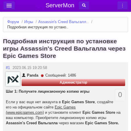
ServerMon
Добавить сервер
Форум
/
Игры
/
Assassin's Creed Вальгалл..
/
Мониторинг серверов
Подробная инструкция по устано..
Новости
Подробная инструкция по установке
Блог
игры Assassin's Creed Вальгалла через
Epic Games Store
Статьи
Форум
#1
2023.06.15 19:20:58
Panda
Сообщений: 1486
Вход в аккаунт
Администратор
Шаг 1: Получите лицензионную копию игры
0
Если у вас еще нет аккаунта в
Epic Games Store
, создайте
его на официальном сайте
Epic Games
(www.epicgames.com)
и установите клиент
Epic Games Store
на
ваш компьютер. Приобретите лицензионную копию игры
Assassin's Creed Вальгалла
через магазин
Epic Games Store.