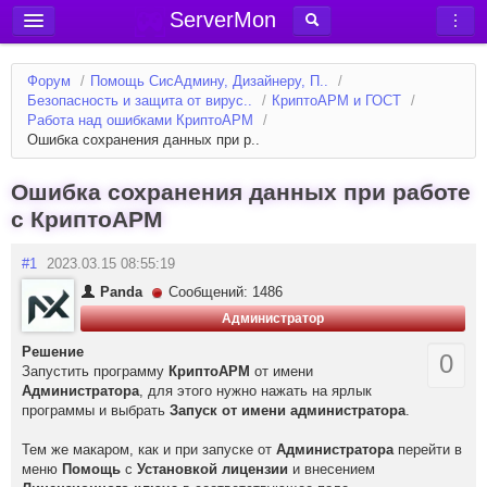
ServerMon
Добавить сервер
Форум
/
Помощь СисАдмину, Дизайнеру, П..
/
Мониторинг серверов
Безопасность и защита от вирус..
/
КриптоАРМ и ГОСТ
/
Работа над ошибками КриптоАРМ
/
Новости
Ошибка сохранения данных при р..
Блог
Ошибка сохранения данных при работе
Статьи
с КриптоАРМ
Форум
#1
2023.03.15 08:55:19
Вход в аккаунт
Panda
Сообщений: 1486
Администратор
Решение
0
Запустить программу
КриптоАРМ
от имени
Администратора
, для этого нужно нажать на ярлык
программы и выбрать
Запуск от имени администратора
.
Тем же макаром, как и при запуске от
Администратора
перейти в
меню
Помощь
с
Установкой лицензии
и внесением