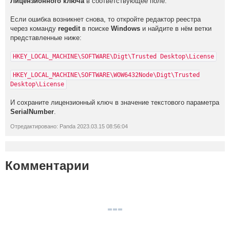
Лицензионного ключа
в соответствующее поле.
Если ошибка возникнет снова, то откройте редактор реестра
через команду
regedit
в поиске
Windows
и найдите в нём ветки
представленные ниже:
HKEY_LOCAL_MACHINE\SOFTWARE\Digt\Trusted Desktop\License
HKEY_LOCAL_MACHINE\SOFTWARE\WOW6432Node\Digt\Tru
sted
Desktop\License
И сохраните лицензионный ключ в значение текстового параметра
SerialNumber
.
Отредактировано: Panda 2023.03.15 08:56:04
Комментарии