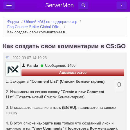
ServerMon
Добавить сервер
Форум
/
Общий FAQ по поддержке игр
/
Мониторинг серверов
Faq Counter-Strike Global Offe..
/
Как создать свои комментарии в..
Новости
Блог
Как создать свои комментарии в CS:GO
Статьи
#1
2022.09.07 14:19:23
Форум
Panda
Сообщений: 1486
Администратор
Вход в аккаунт
1. Заходим в
"Comment List" (Списки Комментариев).
0
2. Нажимаем на синюю кнопку
"Create a new Comment
List"
(Создать новый Список Комментариев).
3. Вписываете название и язык
(EN/RU)
, нажимаете на синюю
кнопку.
4. В этом списке находите ваш только что созданный лиск и
нажимаете на
"View Comments" (Посмотреть Комментарии).