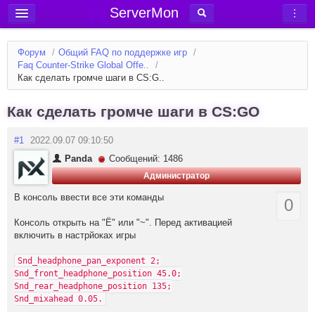
ServerMon
Добавить сервер
Форум
/
Общий FAQ по поддержке игр
/
Мониторинг серверов
Faq Counter-Strike Global Offe..
/
Как сделать громче шаги в CS:G..
Новости
Блог
Как сделать громче шаги в CS:GO
Статьи
#1
2022.09.07 09:10:50
Форум
Panda
Сообщений: 1486
Администратор
Вход в аккаунт
В консоль ввести все эти команды
0
Консоль открыть на "Ё" или "~". Перед активацией
включить в настрйоках игры
Snd_headphone_pan_exponent 2;
Snd_front_headphone_position 45.0;
Snd_rear_headphone_position 135;
Snd_mixahead 0.05.