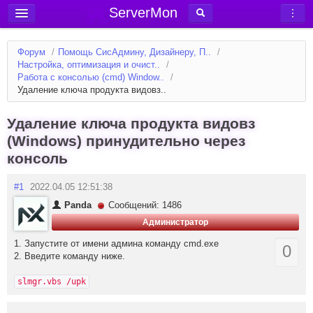
ServerMon
Добавить сервер
Форум
/
Помощь СисАдмину, Дизайнеру, П..
/
Мониторинг серверов
Настройка, оптимизация и очист..
/
Работа с консолью (cmd) Window..
/
Новости
Удаление ключа продукта видовз..
Блог
Удаление ключа продукта видовз
Статьи
(Windows) принудительно через
Форум
консоль
Вход в аккаунт
#1
2022.04.05 12:51:38
Panda
Сообщений: 1486
Администратор
1. Запустите от имени админа команду cmd.exe
0
2. Введите команду ниже.
slmgr.vbs /upk