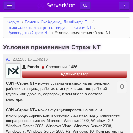
ServerMon
Добавить сервер
Форум
/
Помощь СисАдмину, Дизайнеру, П..
/
Мониторинг серверов
Безопасность и защита от вирус..
/
Страж NT
/
Руководство Страж NT
/
Условия применения Страж NT
Новости
Блог
Условия применения Страж NT
Статьи
#1
2022.03.16 11:49:13
Форум
Panda
Сообщений: 1486
Администратор
Вход в аккаунт
СЗИ «Страж NT»
может устанавливаться на автономных
0
рабочих станциях, рабочих станциях в составе рабочей
группы или домена, серверах, в том числе в составе
кластера.
СЗИ «Страж NT»
может функционировать на одно- и
многопроцессорных компьютерных системах под управлением
операционных систем Microsoft Windows 2000, Windows XP,
Windows Server 2003, Windows Vista, Windows Server 2008,
Windows 7, Windows Server 2008 R2, Windows 10. Компьютер, на