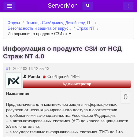
ServerMon
Добавить сервер
Форум
/
Помощь СисАдмину, Дизайнеру, П..
/
Мониторинг серверов
Безопасность и защита от вирус..
/
Страж NT
/
Информация о продукте СЗИ от Н..
Новости
Блог
Информация о продукте СЗИ от НСД
Страж NT 4.0
Статьи
Форум
#1
2022.03.14 12:55:13
Panda
Сообщений: 1486
Вход в аккаунт
Администратор
Назначение
0
Предназначена для комплексной защиты информационных
ресурсов от несанкционированного доступа в соответствии
с требованиями законодательства Российской Федерации:
– в автоматизированных системах (АС) до класса защищенности
2А включительно;
– в государственных информационных системах (ГИС) до 1-го