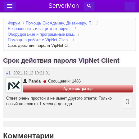
ServerMon
Добавить сервер
Форум
/
Помощь СисАдмину, Дизайнеру, П..
/
Мониторинг серверов
Безопасность и защита от вирус..
/
Оборудование и программные ком..
/
Новости
Помощь в работе с VipNet Clien..
/
Срок действия пароля VipNet Cl..
Блог
Статьи
Срок действия пароля VipNet Client
Форум
#1
2021.12.12 10:21:01
Вход в аккаунт
Panda
Сообщений: 1486
Администратор
Ответ очень простой и не имеет другого ответа: Только
0
новый на срок от 1 месяца до года.
Комментарии