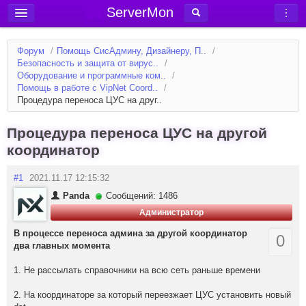
ServerMon
Добавить сервер
Форум
/
Помощь СисАдмину, Дизайнеру, П..
/
Мониторинг серверов
Безопасность и защита от вирус..
/
Оборудование и программные ком..
/
Новости
Помощь в работе с VipNet Coord..
/
Процедура переноса ЦУС на друг..
Блог
Статьи
Процедура переноса ЦУС на другой
координатор
Форум
Вход в аккаунт
#1
2021.11.17 12:15:32
Panda
Сообщений: 1486
Администратор
В процессе переноса админа за другой координатор
0
два главных момента
1. Не рассылать справочники на всю сеть раньше времени
2. На координаторе за который переезжает ЦУС установить новый