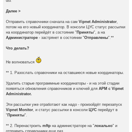
dst
Далее >
Отправить справочники сначала на сам
Vipnet Administrator
,
потом на его новый координатор. В консоли ЦУС статус рассылки
на координатор перейдёт в состояние "
Приняты
", а на
Администраторе
- застрянет в состоянии "
Отправлены
".**
Что делать?
Не волноваться
** 1. Разослать справочники на оставшиеся новые координаторы.
Удалить старые программные координаторы - и на этой стадии
появяться обновления справочников и ключей для
АРМ с Vipnet
Administrator.
Эти рассылки уже отработают как надо - произойдёт перезапуск
Vipnet Monitor
, и статус рассылки в консоли
ЦУС
перейдут в
"
Приняты
".
** 2. Перенастроить
mftp
на администраторе на "
локально
" и
отправить справочники еще раз.