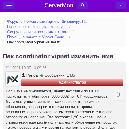
ServerMon
Добавить сервер
Форум
/
Помощь СисАдмину, Дизайнеру, П..
/
Мониторинг серверов
Безопасность и защита от вирус..
/
Оборудование и программные ком..
/
Новости
Помощь в работе с VipNet Coord..
/
Пак coordinator vipnet изменит..
Блог
Статьи
Пак coordinator vipnet изменить имя
Форум
#1
2021.10.07 13:09:26
Вход в аккаунт
Panda
Сообщений: 1486
Администратор
Если имя не обновляется, значит нет связи по MFTP....
0
посмотрите, чтобы порты 5000-5002 по TCP координатора
были доступны клиентам. Если связь есть, но имя не
обновилось, то разорвите с ними связи, отправьте
обновления справочников, затем обратно соедините и снова
отправьте обновления. Это заставит ЦУС выслать новые
справочники ещё раз (на случай, если обновление не прошло).
Также проверьте дату и время на тех компьютерах. В случае,