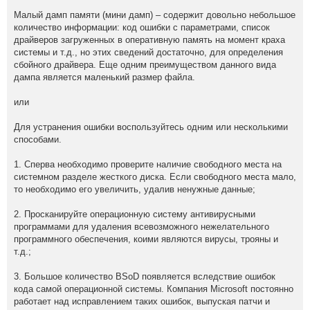
Малый дамп памяти (мини дамп) – содержит довольно небольшое
количество информации: код ошибки с параметрами, список
драйверов загруженных в оперативную память на момент краха
системы и т.д., но этих сведений достаточно, для определения
сбойного драйвера. Еще одним преимуществом данного вида
дампа является маленький размер файла.
или
Для устранения ошибки воспользуйтесь одним или несколькими
способами.
1. Сперва необходимо проверите наличие свободного места на
системном разделе жесткого диска. Если свободного места мало,
то необходимо его увеличить, удалив ненужные данные;
2. Просканируйте операционную систему антивирусными
программами для удаления всевозможного нежелательного
программного обеспечения, коими являются вирусы, трояны и
т.д.;
3. Большое количество BSoD появляется вследствие ошибок
кода самой операционной системы. Компания Microsoft постоянно
работает над исправлением таких ошибок, выпуская патчи и