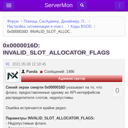
ServerMon
Добавить сервер
Форум
/
Помощь СисАдмину, Дизайнеру, П..
/
Мониторинг серверов
Настройка, оптимизация и очист..
/
Коды BSOD
/
0x0000016D: INVALID_SLOT_ALLOC..
Новости
Блог
0x0000016D:
INVALID_SLOT_ALLOCATOR_FLAGS
Статьи
Форум
#1
2021.05.08 12:18:45
Panda
Сообщений: 1486
Вход в аккаунт
Администратор
Синий экран смерти 0x0000016D
указывает на то, что
0
флаги, предоставленные одному из API-интерфейсов
распределителя слотов, недопустимы.
Ошибка встречается крайне редко.
Параметры INVALID_SLOT_ALLOCATOR_FLAGS:
- Недопустимые флаги.