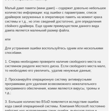
Малый дамп памяти (мини дамп) – содержит довольно небольшое
количество информации: код ошибки с параметрами, список
драйверов загруженных в оперативную память на момент краха
системы и т.д., но этих сведений достаточно, для определения
сбойного драйвера. Еще одним преимуществом данного вида
дампа является маленький размер файла.
или
Для устранения ошибки воспользуйтесь одним или несколькими
способами.
1. Сперва необходимо проверите наличие свободного места на
системном разделе жесткого диска. Если свободного места мало,
то необходимо его увеличить, удалив ненужные данные;
2. Просканируйте операционную систему антивирусными
программами для удаления всевозможного нежелательного
программного обеспечения, коими являются вирусы, трояны и
т.д.;
3. Большое количество BSoD появляется вследствие ошибок
кода самой операционной системы. Компания Microsoft постоянно
работает над исправлением таких ошибок, выпуская патчи и