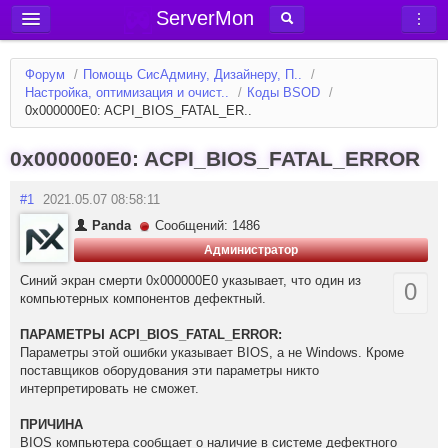
ServerMon
Добавить сервер
Форум
/
Помощь СисАдмину, Дизайнеру, П..
/
Мониторинг серверов
Настройка, оптимизация и очист..
/
Коды BSOD
/
0x000000E0: ACPI_BIOS_FATAL_ER..
Новости
Блог
0x000000E0: ACPI_BIOS_FATAL_ERROR
Статьи
#1
2021.05.07 08:58:11
Форум
Panda
Сообщений: 1486
Администратор
Вход в аккаунт
Синий экран смерти 0x000000E0 указывает, что один из
0
компьютерных компонентов дефектный.
ПАРАМЕТРЫ ACPI_BIOS_FATAL_ERROR:
Параметры этой ошибки указывает BIOS, а не Windows. Кроме
поставщиков оборудования эти параметры никто
интерпретировать не сможет.
ПРИЧИНА
BIOS компьютера сообщает о наличие в системе дефектного