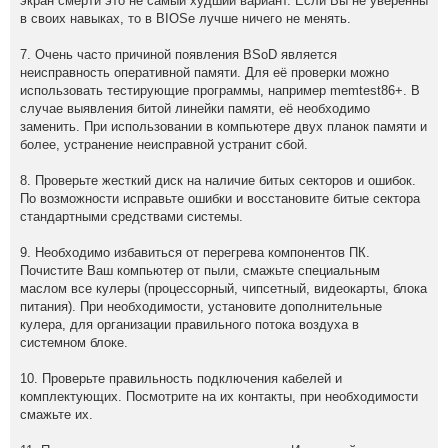
экран смерти это не самый худший вариант. Если Вы не уверенны
в своих навыках, то в BIOSе лучше ничего не менять.
7. Очень часто причиной появления BSoD является
неисправность оперативной памяти. Для её проверки можно
использовать тестирующие программы, например memtest86+. В
случае выявления битой линейки памяти, её необходимо
заменить. При использовании в компьютере двух планок памяти и
более, устранение неисправной устранит сбой.
8. Проверьте жесткий диск на наличие битых секторов и ошибок.
По возможности исправьте ошибки и восстановите битые сектора
стандартными средствами системы.
9. Необходимо избавиться от перегрева компонентов ПК.
Почистите Ваш компьютер от пыли, смажьте специальным
маслом все кулеры (процессорный, чипсетный, видеокарты, блока
питания). При необходимости, установите дополнительные
кулера, для организации правильного потока воздуха в
системном блоке.
10. Проверьте правильность подключения кабелей и
комплектующих. Посмотрите на их контакты, при необходимости
смажьте их.