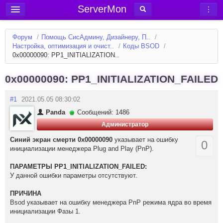
ServerMon
Добавить сервер
Форум
/
Помощь СисАдмину, Дизайнеру, П..
/
Мониторинг серверов
Настройка, оптимизация и очист..
/
Коды BSOD
/
0x00000090: PP1_INITIALIZATION..
Новости
Блог
0x00000090: PP1_INITIALIZATION_FAILED
Статьи
#1
2021.05.05 08:30:02
Форум
Panda
Сообщений: 1486
Администратор
Вход в аккаунт
Синий экран смерти 0x00000090
указывает на ошибку
0
инициализации менеджера Plug and Play (PnP).
ПАРАМЕТРЫ PP1_INITIALIZATION_FAILED:
У данной ошибки параметры отсутствуют.
ПРИЧИНА
Bsod указывает на ошибку менеджера PnP режима ядра во время
инициализации Фазы 1.