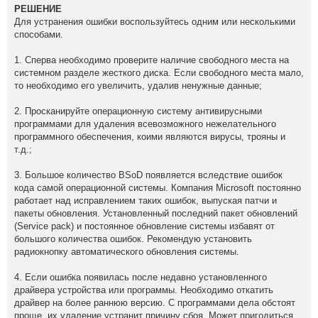
РЕШЕНИЕ
Для устранения ошибки воспользуйтесь одним или несколькими
способами.
1. Сперва необходимо проверите наличие свободного места на
системном разделе жесткого диска. Если свободного места мало,
то необходимо его увеличить, удалив ненужные данные;
2. Просканируйте операционную систему антивирусными
программами для удаления всевозможного нежелательного
программного обеспечения, коими являются вирусы, трояны и
т.д.;
3. Большое количество BSoD появляется вследствие ошибок
кода самой операционной системы. Компания Microsoft постоянно
работает над исправлением таких ошибок, выпуская патчи и
пакеты обновления. Установленный последний пакет обновлений
(Service pack) и постоянное обновление системы избавят от
большого количества ошибок. Рекомендую установить
радиокнопку автоматического обновления системы.
4. Если ошибка появилась после недавно установленного
драйвера устройства или программы. Необходимо откатить
драйвер на более раннюю версию. С программами дела обстоят
проще, их удаление устранит причину сбоя. Может пригодиться