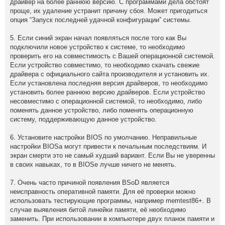
драйвер на более раннюю версию. С программами дела обстоят
проще, их удаление устранит причину сбоя. Может пригодиться
опция “Запуск последней удачной конфигурации” системы.
5. Если синий экран начал появляться после того как Вы
подключили новое устройство к системе, то необходимо
проверить его на совместимость с Вашей операционной системой.
Если устройство совместимо, то необходимо скачать свежие
драйвера с официального сайта производителя и установить их.
Если установлена последняя версия драйверов, то необходимо
установить более раннюю версию драйверов. Если устройство
несовместимо с операционной системой, то необходимо, либо
поменять данное устройство, либо поменять операционную
систему, поддерживающую данное устройство.
6. Установите настройки BIOS по умолчанию. Неправильные
настройки BIOSа могут привести к печальным последствиям. И
экран смерти это не самый худший вариант. Если Вы не уверенны
в своих навыках, то в BIOSе лучше ничего не менять.
7. Очень часто причиной появления BSoD является
неисправность оперативной памяти. Для её проверки можно
использовать тестирующие программы, например memtest86+. В
случае выявления битой линейки памяти, её необходимо
заменить. При использовании в компьютере двух планок памяти и