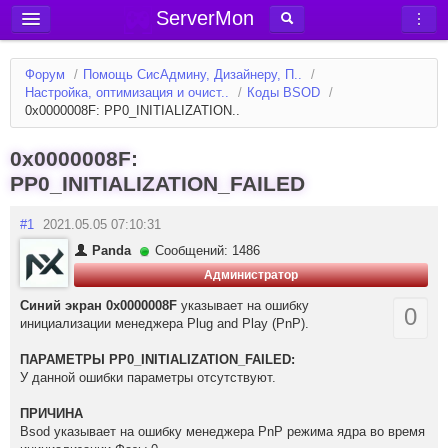
ServerMon
Добавить сервер
Форум
/
Помощь СисАдмину, Дизайнеру, П..
/
Мониторинг серверов
Настройка, оптимизация и очист..
/
Коды BSOD
/
0x0000008F: PP0_INITIALIZATION..
Новости
Блог
0x0000008F:
PP0_INITIALIZATION_FAILED
Статьи
Форум
#1
2021.05.05 07:10:31
Panda
Сообщений: 1486
Вход в аккаунт
Администратор
Синий экран 0x0000008F
указывает на ошибку
0
инициализации менеджера Plug and Play (PnP).
ПАРАМЕТРЫ PP0_INITIALIZATION_FAILED:
У данной ошибки параметры отсутствуют.
ПРИЧИНА
Bsod указывает на ошибку менеджера PnP режима ядра во время