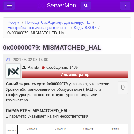
ServerMon
Добавить сервер
Форум
/
Помощь СисАдмину, Дизайнеру, П..
/
Мониторинг серверов
Настройка, оптимизация и очист..
/
Коды BSOD
/
0x00000079: MISMATCHED_HAL
Новости
Блог
0x00000079: MISMATCHED_HAL
Статьи
#1
2021.05.02 08:15:09
Форум
Panda
Сообщений: 1486
Администратор
Вход в аккаунт
Синий экран смерти 0x00000079
указывает, что версии
0
Уровня абстрагирования от оборудования (HAL) или
конфигурации не соответствуют уровню ядра или
компьютера.
ПАРАМЕТРЫ MISMATCHED_HAL:
1 параметр указывает на тип несоответствия.