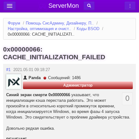
ServerMon
Добавить сервер
Форум
/
Помощь СисАдмину, Дизайнеру, П..
/
Мониторинг серверов
Настройка, оптимизация и очист..
/
Коды BSOD
/
0x00000066: CACHE_INITIALIZATI..
Новости
Блог
0x00000066:
CACHE_INITIALIZATION_FAILED
Статьи
Форум
#1
2021.05.01 09:18:27
Panda
Сообщений: 1486
Вход в аккаунт
Администратор
Синий экран смерти 0x00000066
указывает, что
0
инициализации кэша перестала работать. Это может
произойти в относительно короткий промежуток времени,
когда инициализируется Windows, во время фазы 4 запуска
Windows. Это свидетельствует о проблеме драйвера устройства.
Довольно редкая ошибка.