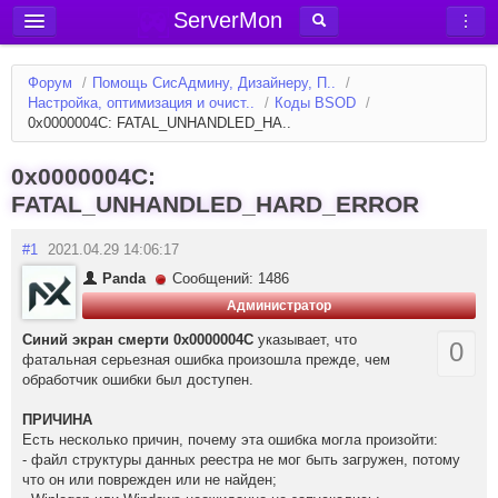
ServerMon
Добавить сервер
Форум
/
Помощь СисАдмину, Дизайнеру, П..
/
Мониторинг серверов
Настройка, оптимизация и очист..
/
Коды BSOD
/
0x0000004C: FATAL_UNHANDLED_HA..
Новости
Блог
0x0000004C:
FATAL_UNHANDLED_HARD_ERROR
Статьи
Форум
#1
2021.04.29 14:06:17
Panda
Сообщений: 1486
Вход в аккаунт
Администратор
Синий экран смерти 0x0000004C
указывает, что
0
фатальная серьезная ошибка произошла прежде, чем
обработчик ошибки был доступен.
ПРИЧИНА
Есть несколько причин, почему эта ошибка могла произойти:
- файл структуры данных реестра не мог быть загружен, потому
что он или поврежден или не найден;