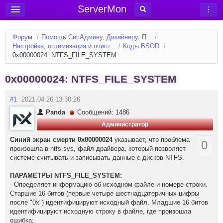
ServerMon
Добавить сервер
Форум
/
Помощь СисАдмину, Дизайнеру, П..
/
Мониторинг серверов
Настройка, оптимизация и очист..
/
Коды BSOD
/
0x00000024: NTFS_FILE_SYSTEM
Новости
Блог
0x00000024: NTFS_FILE_SYSTEM
Статьи
#1
2021.04.26 13:30:26
Форум
Panda
Сообщений: 1486
Администратор
Вход в аккаунт
Синий экран смерти 0x00000024
указывает, что проблема
0
произошла в ntfs.sys, файл драйвера, который позволяет
системе считывать и записывать данные с дисков NTFS.
ПАРАМЕТРЫ NTFS_FILE_SYSTEM:
- Определяет информацию об исходном файле и номере строки.
Старшие 16 битов (первые четыре шестнадцатеричных цифры
после "0x") идентифицируют исходный файл. Младшие 16 битов
идентифицируют исходную строку в файле, где произошла
ошибка;