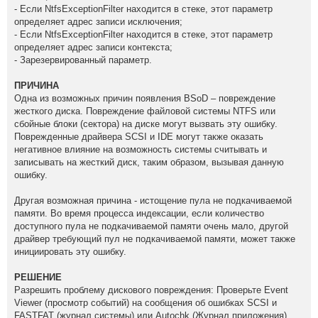
- Если NtfsExceptionFilter находится в стеке, этот параметр
определяет адрес записи исключения;
- Если NtfsExceptionFilter находится в стеке, этот параметр
определяет адрес записи контекста;
- Зарезервированный параметр.
ПРИЧИНА
Одна из возможных причин появления BSoD – повреждение
жесткого диска. Повреждение файловой системы NTFS или
сбойные блоки (сектора) на диске могут вызвать эту ошибку.
Поврежденные драйвера SCSI и IDE могут также оказать
негативное влияние на возможность системы считывать и
записывать на жесткий диск, таким образом, вызывая данную
ошибку.
Другая возможная причина - истощение пула не подкачиваемой
памяти. Во время процесса индексации, если количество
доступного пула не подкачиваемой памяти очень мало, другой
драйвер требующий пул не подкачиваемой памяти, может также
инициировать эту ошибку.
РЕШЕНИЕ
Разрешить проблему дискового повреждения: Проверьте Event
Viewer (просмотр событий) на сообщения об ошибках SCSI и
FASTFAT (журнал системы) или Autochk (Журнал приложения),