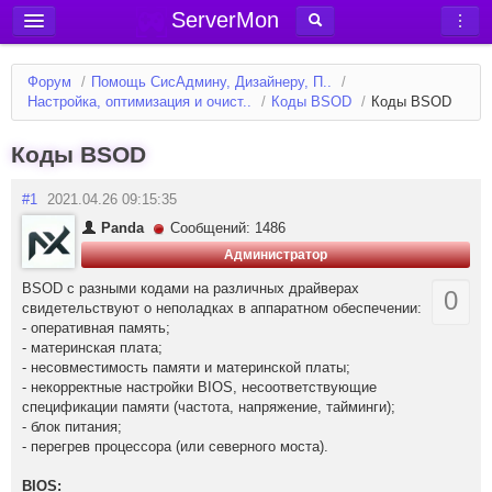
ServerMon
Добавить сервер
Форум
/
Помощь СисАдмину, Дизайнеру, П..
/
Мониторинг серверов
Настройка, оптимизация и очист..
/
Коды BSOD
/
Коды BSOD
Новости
Коды BSOD
Блог
#1
2021.04.26 09:15:35
Статьи
Panda
Сообщений: 1486
Форум
Администратор
Вход в аккаунт
BSOD с разными кодами на различных драйверах
0
свидетельствуют о неполадках в аппаратном обеспечении:
- оперативная память;
- материнская плата;
- несовместимость памяти и материнской платы;
- некорректные настройки BIOS, несоответствующие
спецификации памяти (частота, напряжение, тайминги);
- блок питания;
- перегрев процессора (или северного моста).
BIOS: