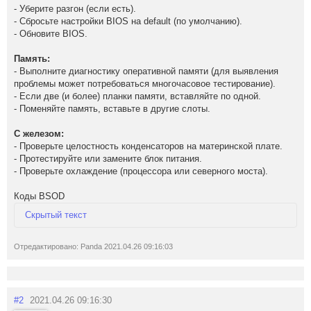
- Уберите разгон (если есть).
- Сбросьте настройки BIOS на default (по умолчанию).
- Обновите BIOS.
Память:
- Выполните диагностику оперативной памяти (для выявления
проблемы может потребоваться многочасовое тестирование).
- Если две (и более) планки памяти, вставляйте по одной.
- Поменяйте память, вставьте в другие слоты.
С железом:
- Проверьте целостность конденсаторов на материнской плате.
- Протестируйте или замените блок питания.
- Проверьте охлаждение (процессора или северного моста).
Коды BSOD
Скрытый текст
0x00000001
Отредактировано: Panda 2021.04.26 09:16:03
APC_INDEX_MISMATCH
0x00000002
DEVICE_QUEUE_NOT_BUSY
0x00000003
#2
2021.04.26 09:16:30
INVALID_AFFINITY_SET