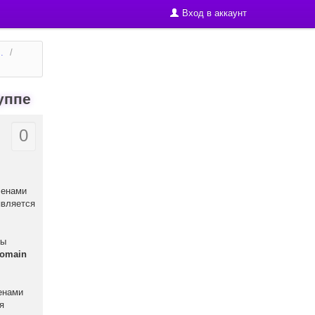
Вход в аккаунт
.
/
уппе
0
ленами
является
ры
omain
енами
ая