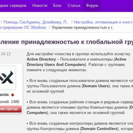
ринг серверов
Новости
Блог
Статьи
Форум
/
Помощь СисАдмину, Дизайнеру, П..
/
Настройка, оптимизация и очист.
стрирование ОС Windows
/
Управление принадлежностью к г..
ление принадлежностью к глобальной гр
.04.12
Для настройки членства в группах используйте оснастку
Active Directory
– Пользователи и компьютеры (
Active
Directory Users And Computers
). Работая с группами,
помните о следующих моментах:
• Все вновь созданные пользователи домена являются ч
группы Пользователи домена (
Domain Users
), она также 
их основной группой.
anda
ений: 1486
• Все вновь созданные рабочие станции и рядовые серве
домена являются членами группы Компьютеры домена (
D
нистратор
Computers
), она также является их основной группой.
• Все вновь созданные контроллеры домена являются чл
группы Контроллеры домена (
Domain Controllers
), котор