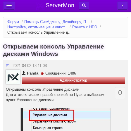
ServerMon
Добавить сервер
Форум
/
Помощь СисАдмину, Дизайнеру, П..
/
Мониторинг серверов
Настройка, оптимизация и очист..
/
Работа с HDD
/
Открываем консоль Управление д..
Новости
Блог
Открываем консоль Управление
дисками Windows
Статьи
Форум
#1
2021.04.02 13:11:08
Panda
Сообщений: 1486
Вход в аккаунт
Администратор
Открываем консоль Управление дисками
0
Для этого кликаем правой кнопкой по Пуск и выбираем
пункт Управление дисками: