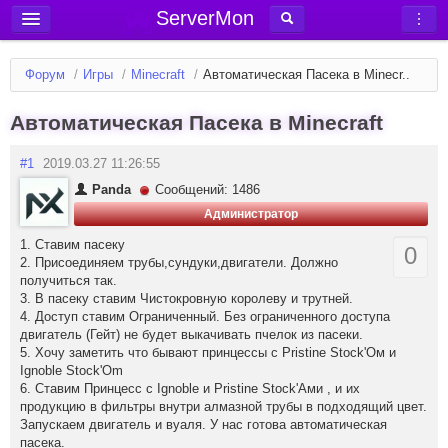
ServerMon
Добавить сервер
Форум
/
Игры
/
Minecraft
/
Автоматическая Пасека в Minecr..
Мониторинг серверов
Автоматическая Пасека в Minecraft
Новости
Блог
#1
2019.03.27 11:26:55
Статьи
Panda
Сообщений: 1486
Администратор
Форум
1. Ставим пасеку
0
Вход в аккаунт
2. Присоединяем трубы,сундуки,двигатели. Должно
получиться так.
3. В пасеку ставим Чистокровную королеву и трутней.
4. Доступ ставим Ограниченный. Без ограниченного доступа
двигатель (Гейт) не будет выкачивать пчелок из пасеки.
5. Хочу заметить что бывают принцессы с Pristine Stock'Ом и
Ignoble Stock'Om
6. Ставим Принцесс с Ignoble и Pristine Stock'Ами , и их
продукцию в фильтры внутри алмазной трубы в подходящий цвет.
Запускаем двигатель и вуаля. У нас готова автоматическая
пасека.