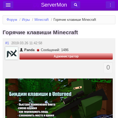
ServerMon
Добавить сервер
Форум
/
Игры
/
Minecraft
/
Горячие клавиши Minecraft
Мониторинг серверов
Горячие клавиши Minecraft
Новости
Блог
#1
2019.03.26 11:42:58
Статьи
Panda
Сообщений: 1486
Администратор
Форум
0
Вход в аккаунт