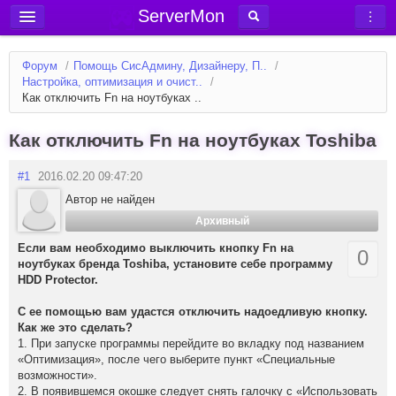
ServerMon
Добавить сервер
Форум
/
Помощь СисАдмину, Дизайнеру, П..
/
Мониторинг серверов
Настройка, оптимизация и очист..
/
Как отключить Fn на ноутбуках ..
Новости
Блог
Как отключить Fn на ноутбуках Toshiba
Статьи
#1
2016.02.20 09:47:20
Форум
Автор не найден
Архивный
Вход в аккаунт
Если вам необходимо выключить кнопку Fn на
0
ноутбуках бренда Toshiba, установите себе программу
HDD Protector.
С ее помощью вам удастся отключить надоедливую кнопку.
Как же это сделать?
1. При запуске программы перейдите во вкладку под названием
«Оптимизация», после чего выберите пункт «Специальные
возможности».
2. В появившемся окошке следует снять галочку с «Использовать