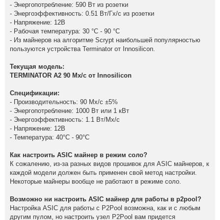
- Энергопотребление: 590 Вт из розетки
- Энергоэффективность: 0.51 Вт/Гх/с из розетки
- Напряжение: 12В
- Рабочая температура: 30 °C - 90 °C
- Из майнеров на алгоритме Scrypt наибольшей популярностью
пользуются устройства Terminator от Innosilicon.
Текущая модель:
TERMINATOR A2 90 Мх/с от Innosilicon
Спецификации:
- Производительность: 90 Мх/с ±5%
- Энергопотребление: 1000 Вт или 1 кВт
- Энергоэффективность: 1.1 Вт/Мх/с
- Напряжение: 12В
- Температура: 40°C - 90°C
Как настроить ASIC майнер в режим соло?
К сожалению, из-за разных видов прошивок для ASIC майнеров, к
каждой модели должен быть применен свой метод настройки.
Некоторые майнеры вообще не работают в режиме соло.
Возможно ни настроить ASIC майнер для работы в p2pool?
Настройка ASIC для работы с P2Pool возможна, как и с любым
другим пулом, но настроить узел P2Pool вам придется