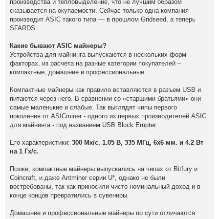
производства и тепловыделение, что не лучшим образом
сказывается на окупаемости. Сейчас только одна компания
производит ASIC такого типа — в прошлом Gridseed, а теперь
SFARDS.
Какие бывают ASIC майнеры?
Устройства для майнинга выпускаются в нескольких форм-
факторах, из расчета на разные категории покупателей –
компактные, домашние и профессиональные.
Компактные майнеры как правило вставляются в разъем USB и
питаются через него. В сравнении со «старшими братьями» они
самые маленькие и слабые. Так выглядят чипы первого
поколения от ASICminer - одного из первых производителей ASIC
для майнинга - под названием USB Block Erupter.
Его характеристики:
300 Мх/с, 1.05 В, 335 МГц, 6x6 мм. и 4.2 Вт
на 1 Гх/с.
Позже, компактные майнеры выпускались на чипах от Bitfury и
Coincraft, и даже Antminer серии U*, однако не были
востребованы, так как приносили чисто номинальный доход и в
конце концов превратились в сувениры.
Домашние и профессиональные майнеры по сути отличаются