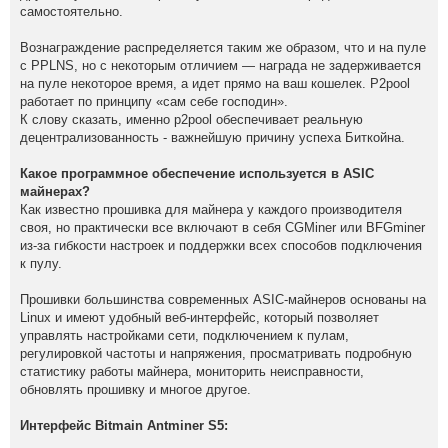
самостоятельно.
Вознаграждение распределяется таким же образом, что и на пуле
с PPLNS, но с некоторым отличием — награда не задерживается
на пуле некоторое время, а идет прямо на ваш кошелек. P2pool
работает по принципу «сам себе господин».
К слову сказать, именно p2pool обеспечивает реальную
децентрализованность - важнейшую причину успеха Биткойна.
Какое программное обеспечение используется в ASIC
майнерах?
Как известно прошивка для майнера у каждого производителя
своя, но практически все включают в себя CGMiner или BFGminer
из-за гибкости настроек и поддержки всех способов подключения
к пулу.
Прошивки большинства современных ASIC-майнеров основаны на
Linux и имеют удобный веб-интерфейс, который позволяет
управлять настройками сети, подключением к пулам,
регулировкой частоты и напряжения, просматривать подробную
статистику работы майнера, мониторить неисправности,
обновлять прошивку и многое другое.
Интерфейс Bitmain Antminer S5: