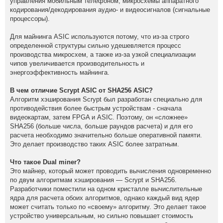
управления мобильным телефоном, микросхемы аппаратного
кодирования/декодирования аудио- и видеосигналов (сигнальные
процессоры).
Для майнинга ASIC используются потому, что из-за строго
определенной структуры сильно удешевляется процесс
производства микросхем, а также из-за узкой специализации
чипов увеличивается производительность и
энергоэффективность майнинга.
В чем отличие Scrypt ASIC от SHA256 ASIC?
Алгоритм хэширования Scrypt был разработан специально для
противодействия более быстрым устройствам - сначала
видеокартам, затем FPGA и ASIC. Поэтому, он «сложнее»
SHA256 (больше числа, больше раундов расчета) и для его
расчета необходимо значительно больше оперативной памяти.
Это делает производство таких ASIC более затратным.
Что такое Dual miner?
Это майнер, который может проводить вычисления одновременно
по двум алгоритмам хэширования — Scrypt и SHA256.
Разработчики поместили на одном кристалле вычислительные
ядра для расчета обоих алгоритмов, однако каждый вид ядер
может считать только по «своему» алгоритму. Это делает такое
устройство универсальным, но сильно повышает стоимость