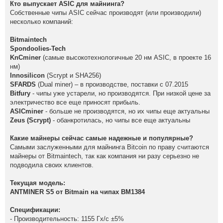
Кто выпускает ASIC для майнинга?
Собственные чипы ASIC сейчас производят (или производили)
несколько компаний:
Bitmaintech
Spondoolies-Tech
KnCminer
(самые высокотехнологичные 20 нм ASIC, в проекте 16
нм)
Innosilicon
(Scrypt и SHA256)
SFARDS
(Dual miner) – в производстве, поставки с 07.2015
Bitfury
- чипы уже устарели, но производятся. При низкой цене за
электричество все еще приносят прибыль.
ASICminer
- больше не производятся, но их чипы еще актуальны
Zeus (Scrypt)
- обанкротилась, но чипы все еще актуальны
Какие майнеры сейчас самые надежные и популярные?
Самыми заслуженными для майнинга Bitcoin по праву считаются
майнеры от Bitmaintech, так как компания ни разу серьезно не
подводила своих клиентов.
Текущая модель:
ANTMINER S5 от Bitmain на чипах BM1384
Спецификации:
- Производительность: 1155 Гх/с ±5%