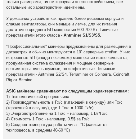
только размерами, типом корпуса и энергопотреблением, все
остальные их характеристики идентичны.
У домашних устройств как правило более дешевые корпуса и
слабые вентиляторы, они меньше и легче, для их питания
достаточно среднего БП мощностью 600-700 Вт. Типичные
представители этого класса -
Antminer S1/S3/S5.
"Профессиональные" майнеры предназначены для размещения в
датацетрах и обычно монтируются в 19” серверные стойки. У них
встроенные БП (иногда несколько) мощностью выше киловатта,
продуманная система охлаждения и мощные серверные
вентиляторы, очень шумные, но эффективные. Типичные
представители - Antminer S2/S4, Terraminer от Cointerra, Coincraft
Rig от Bitmine.
ASIC майнеры сравнивают по следующим характеристикам:
1) Технологический процесс чипа
2) Производительность в Гх/с (гигахэшей в секунду) или Тх/с
(терахэшей в секунду), где 1 Тх/с = 1000 Гх/с)
3) Энергопотребление на 1 Гх/с – например, 1 Вт/Гх/с
4) Стоимость 1 Гх/с - например, 0.5$ за Гх/с
5) Средняя температура работы чипа - °C (зависит от
техпроцесса, в среднем 40-60 °C)