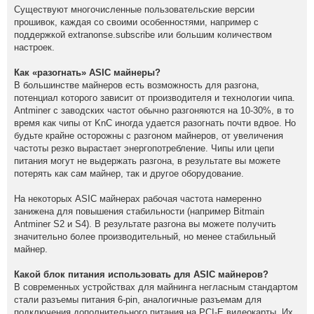
Существуют многочисленные пользовательские версии
прошивок, каждая со своими особенностями, например с
поддержкой extranonse.subscribe или большим количеством
настроек.
Как «разогнать» ASIC майнеры?
В большинстве майнеров есть возможность для разгона,
потенциал которого зависит от производителя и технологии чипа.
Antminer с заводских частот обычно разгоняются на 10-30%, в то
время как чипы от KnC иногда удается разогнать почти вдвое. Но
будьте крайне осторожны с разгоном майнеров, от увеличения
частоты резко вырастает энергопотребление. Чипы или цепи
питания могут не выдержать разгона, в результате вы можете
потерять как сам майнер, так и другое оборудование.
На некоторых ASIC майнерах рабочая частота намеренно
занижена для повышения стабильности (например Bitmain
Antminer S2 и S4). В результате разгона вы можете получить
значительно более производительный, но менее стабильный
майнер.
Какой блок питания использовать для ASIC майнеров?
В современных устройствах для майнинга негласным стандартом
стали разъемы питания 6-pin, аналогичные разъемам для
подключения дополнительного питания на PCI-E видеокарты. Их