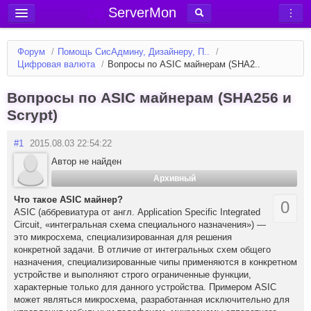
ServerMon
Добавить сервер
Форум
/
Помощь СисАдмину, Дизайнеру, П..
/
Мониторинг серверов
Цифровая валюта
/
Вопросы по ASIC майнерам (SHA2..
Новости
Вопросы по ASIC майнерам (SHA256 и
Блог
Scrypt)
Статьи
#1
2015.08.03 22:54:22
Форум
Автор не найден
Архивный
Вход в аккаунт
Что такое ASIC майнер?
0
ASIC (аббревиатура от англ. Application Specific Integrated
Circuit, «интегральная схема специального назначения») —
это микросхема, специализированная для решения
конкретной задачи. В отличие от интегральных схем общего
назначения, специализированные чипы применяются в конкретном
устройстве и выполняют строго ограниченные функции,
характерные только для данного устройства. Примером ASIC
может являться микросхема, разработанная исключительно для