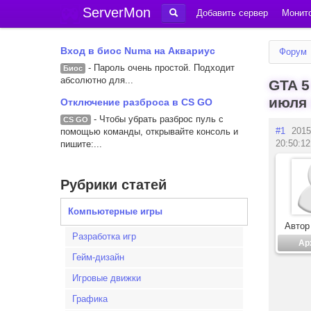
ServerMon
Добавить сервер
Монито
Вход в биос Numa на Аквариус
Форум
- Пароль очень простой. Подходит
Биос
абсолютно для...
GTA 5
июля 
Отключение разброса в CS GO
- Чтобы убрать разброс пуль с
CS GO
#1
2015
помощью команды, открывайте консоль и
20:50:12
пишите:...
Рубрики статей
Компьютерные игры
Автор
Разработка игр
Ар
Гейм-дизайн
Игровые движки
Графика