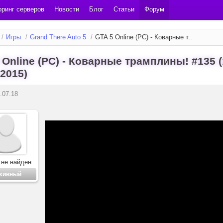
ринг серверов
Новости
Блог
Статьи
Форум
/
Игры
/
Grand There Auto 5
/
GTA 5 Online (PC) - Коварные т..
 Online (PC) - Коварные трамплины! #135 (
2015)
.07.18
 не найден
хивный