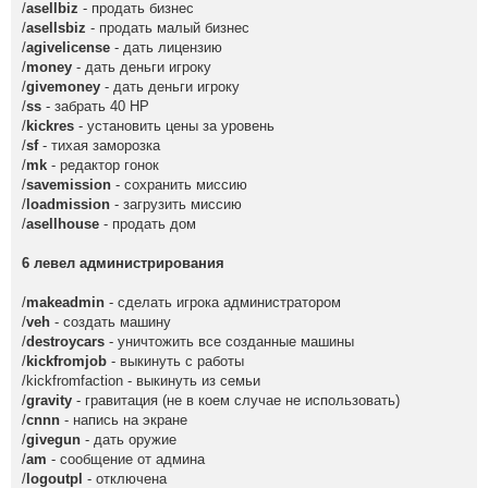
/
asellbiz
- продать бизнес
/
asellsbiz
- продать малый бизнес
/
agivelicense
- дать лицензию
/
money
- дать деньги игроку
/
givemoney
- дать деньги игроку
/
ss
- забрать 40 HP
/
kickres
- установить цены за уровень
/
sf
- тихая заморозка
/
mk
- редактор гонок
/
savemission
- сохранить миссию
/
loadmission
- загрузить миссию
/
asellhouse
- продать дом
6 левел администрирования
/
makeadmin
- сделать игрока администратором
/
veh
- создать машину
/
destroycars
- уничтожить все созданные машины
/
kickfromjob
- выкинуть с работы
/kickfromfaction - выкинуть из семьи
/
gravity
- гравитация (не в коем случае не использовать)
/
cnnn
- напись на экране
/
givegun
- дать оружие
/
am
- сообщение от админа
/
logoutpl
- отключена