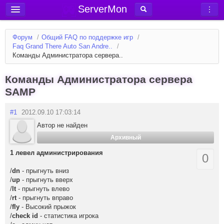
ServerMon
Добавить сервер
Форум
/
Общий FAQ по поддержке игр
/
Мониторинг серверов
Faq Grand There Auto San Andre..
/
Команды Администратора сервера..
Новости
Блог
Команды Администратора сервера
SAMP
Статьи
Форум
#1
2012.09.10 17:03:14
Автор не найден
Вход в аккаунт
Архивный
1 левел администрирования
0
/
dn
- прыгнуть вниз
/
up
- прыгнуть вверх
/
lt
- прыгнуть влево
/
rt
- прыгнуть вправо
/
fly
- Высокий прыжок
/
check id
- статистика игрока