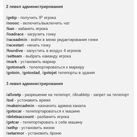
2 левел администрирования
/
getip
- получить IP игрока
/
noooc
- включить/выключить чат
/
ban
- забанить игрока
/
loadrace
- загрузить гонку
/
raceadmin
- войти в меню редактирования гонки
/
racestart
- начать гонку
/
fourdive
- запустить в воздух 4 игроков
/
setteam
- выбрать каманду игрока
/
mark
- установить маркер
/
gotomark
- телепортироваться к маркеру
/
gotoin
, /
gotostad
, /
gotojet
телепорты в здания
3 левел администрирования
/
allowtp
- разрешение на телепорт, /disabletp - запрет на телепорт
/
tod
- устонавить время
/
makeircadmin
- назначить админа канала
/
gotocar
- телепортироваться к машине
/
deleteaccount
- разбанить игрока
/
getcar
- телепортировать к себе машину
/
sethp
- установить жизни
/
setarmor
- установить броню