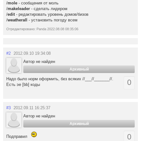
/
mole
- сообщения от моль
/
makeleader
- сделать лидером
/
edit
- редактировать уровень домов/бизов
/
weatherall
- установить погоду всем
Отредактировано: Panda 2022.08.08 08:35:06
#2
2012.09.10 19:34:08
Автор не найден
Архивный
Надо было норм оформить, без всяких //___//_______//.
0
Есть эе [bb] коды
#3
2012.09.11 16:25:37
Автор не найден
Архивный
0
Подправил