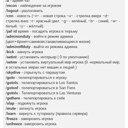
/
a
- админ чат
/
recon
- наблюдение за игроком
/
logout
- разлогинить
/
cnn
- новость (~n~ - новая строка ~u~ - стрелка вверх ~d~
стрелка вниз ~r~ красный цвет, ~g~ - зелёный, ~b~ - синий, ~w~ -
белый, ~y~ - жёлтый)
/
jail id
время - посадить игрока в тюрьму
/
adminonduty
- войти в режим админа
(цвет+броня+самововстанавливающиеся жизни)
/
adminoffduty
- выйти из режима админа
/
kick
- кикнуть игрока
/
setint
- установить интерьер ( 0 по умолчанию)
/
setvw
- установить виртуальный мир игрока (0 -нормальный мир,
в остальных мирах нет машин и людей )
/
skydive
- спрыгнуть с парашутом
/
goto
- телепортироваться к игроку
/
gotols
- телепортироваться в Los Santos
/
gotosf
- телепортироваться в San Fiero
/
gotolv
- Телепортироваться в Las Venturas
/
gethere
- телепортировать к себе
/
slap
- подкинуть игрока
/
mute
- заткнуть игрока
/
learn
- вернуть к туториалу (правила сервера)
/
freeze
- заморозить игрока
/
unfreeze
-заморозить игрока