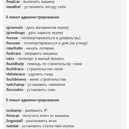
/
healcar
- вылечить машину
/
weather
- установить погоду себе
4 левел администрирования
/
givemats
- дать материалов игроку
/
givedrugs
- дать наркоту игроку
/
house
- телепортироваться в дом(внутрь)
/
houseo
- телепортироваться в дом (на улицу)
/
startlotto
- начать лотерею
/
fuelcars
- заправить машины
/
sbiz
- телепорт в малый бизнесс
/
buildhelp
- помощь по строительсву гонки
/
buildrace
- строительство гонок
/
deleterace
- удалить гонку
/
buildmenu
- меню строительства
/
setchamp
- установить чемпиона
/
forceskin
- установить скин
5 левел администрирования
/
unbanip
- разбанить IP
/
hirecar
- получить ключ от машины
/
logoutall
- разлогинить всех
/
setstat
- установить статистики игрока