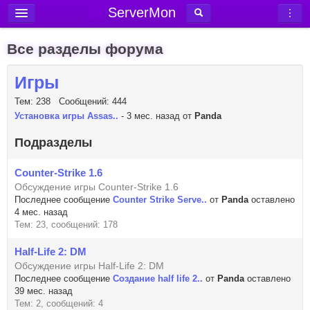
ServerMon
Добавить сервер
Все разделы форума
Мониторинг серверов
Игры
Новости
Тем: 238 Сообщений: 444
Блог
Установка игры Assas..
- 3 мес. назад от
Panda
Статьи
Подразделы
Форум
Counter-Strike 1.6
Вход в аккаунт
Обсуждение игры Counter-Strike 1.6
Последнее сообщение
Counter Strike Serve..
от
Panda
оставлено
4 мес. назад
Тем: 23, сообщений: 178
Half-Life 2: DM
Обсуждение игры Half-Life 2: DM
Последнее сообщение
Создание half life 2..
от
Panda
оставлено
39 мес. назад
Тем: 2, сообщений: 4