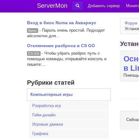
ServerMon
Добавить сервер
Монито
Вход в биос Numa на Аквариус
Форум
Установ
- Пароль очень простой. Подходит
Биос
абсолютно для...
Устан
Отключение разброса в CS GO
- Чтобы убрать разброс пуль с
CS GO
Осн
помощью команды, открывайте консоль и
пишите:...
в L
Помощь 
Рубрики статей
Компьютерные игры
Разработка игр
Гейм-дизайн
Сейча
Игровые движки
Графика