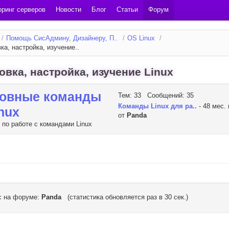
ринг серверов
Новости
Блог
Статьи
Форум
/
Помощь СисАдмину, Дизайнеру, П..
/
OS Linux
/
ка, настройка, изучение..
овка, настройка, изучение Linux
овные команды
Тем: 33 Сообщений: 35
Команды Linux для ра..
- 48 мес.
inux
от
Panda
по работе с командами Linux
с на форуме:
Panda
(статистика обновляется раз в 30 сек.)