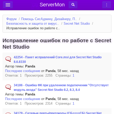
ServerMon
Добавить сервер
Форум
/
Помощь СисАдмину, Дизайнеру, П..
/
Мониторинг серверов
Безопасность и защита от вирус..
/
Secret Net Studio
/
Исправление ошибок по работе с..
Новости
Блог
Исправление ошибок по работе с Secret
Net Studio
Статьи
Форум
42254 - Пакет исправлений Core.msi для Secret Net Studio
8.6.8330
Вход в аккаунт
Автор темы:
Panda
Последнее сообщение
от
Panda
, 58 мес. назад
Ответов: 1 Просмотров: 2255 Страницы:
1
34186 - Ошибка ФК при удаленном подключении "Отсутствует
модуль входа" Secret Net Studio 8.2, 8.3, 8.4
Автор темы:
Panda
Последнее сообщение
от
Panda
, 58 мес. назад
Ответов: 1 Просмотров: 2314 Страницы:
1
34179 - Сетевые порты/протоколы (СБ<<>>СБ) Secret Net