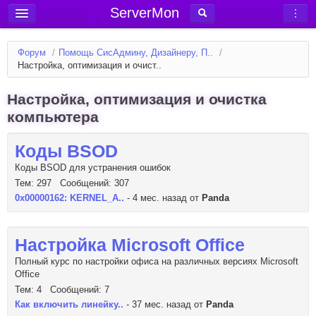
ServerMon
Добавить сервер
Форум
/
Помощь СисАдмину, Дизайнеру, П..
/
Мониторинг серверов
Настройка, оптимизация и очист..
Новости
Настройка, оптимизация и очистка
Блог
компьютера
Статьи
Коды BSOD
Форум
Коды BSOD для устранения ошибок
Тем: 297 Сообщений: 307
Вход в аккаунт
0x00000162: KERNEL_A..
- 4 мес. назад от
Panda
Настройка Microsoft Office
Полный курс по настройки офиса на различных версиях Microsoft
Office
Тем: 4 Сообщений: 7
Как включить линейку..
- 37 мес. назад от
Panda