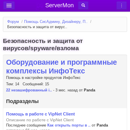
ServerMon
Добавить сервер
Форум
/
Помощь СисАдмину, Дизайнеру, П..
/
Мониторинг серверов
Безопасность и защита от вирус..
Новости
Безопасность и защита от
Блог
вирусов/spyware/взлома
Статьи
Оборудование и программные
Форум
комплексы ИнфоТекс
Вход в аккаунт
Помощь в настройке продуктов ИнфоТекс
Тем: 14 Сообщений: 15
22 незашифрованный i..
- 3 мес. назад от
Panda
Подразделы
Помощь в работе с VipNet Client
Описание по работе с VipNet Client
Последнее сообщение
Как открыть порты в ..
от
Panda