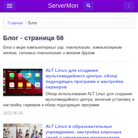
ServerMon
Добавить сервер
Главная
/
Блог
Мониторинг серверов
Блог - страница 56
Новости
Блог о мире компьютерных игр, технологиях, компьютерном
Блог
железе, сетевых технологиях и многом другом.
Статьи
Форум
ALT Linux для создания
мультимедийного центра: обзор
Вход в аккаунт
подходящих программ и настройка
серверов
Обзор использования ALT Linux для создания
мультимедийного центра, включая установку и
настройку серверов и обзор подходящих программ.
2023.06.06
ALT Linux в образовательных
учреждениях: настройка классных
сетей и управление материалами