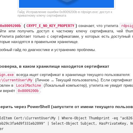
Гайд: Исправление ошибки 0x8009200b в rdpsign.exe: доступ к
приватному ключу сертификата
(
)
означает, что утилита
0x8009200b
CRYPT_E_NO_KEY_PROPERTY
rdpsi
йти или получить доступ к частному ключу сертификата, чей thum
 Утилита работает только с сертификатами, у которых есть доступный 
оторые находятся в правильном хранилище.
обный гайд по диагностике и устранению проблемы.
Проверка, в каком хранилище находится сертификат
всегда ищет сертификат в хранилище текущего пользователя:
ign.exe
(Личное → Текущий пользователь). Если сертификат
:\CurrentUser\My
овлен в
(Локальный компьютер), утилита не увидит прив
LocalMachine
и вернёт
.
0x8009200b
ерить через PowerShell (запустите от имени текущего пользов
ldItem Cert:\CurrentUser\My | Where-Object Thumbprint -eq "ac826
eb29c3fa4d9f331eb2099" | Select-Object Subject, HasPrivateKey, N