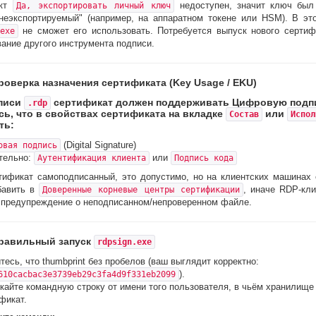
нкт
недоступен, значит ключ был
Да, экспортировать личный ключ
неэкспортируемый" (например, на аппаратном токене или HSM). В эт
не сможет его использовать. Потребуется выпуск нового сертиф
exe
ание другого инструмента подписи.
роверка назначения сертификата (Key Usage / EKU)
писи
сертификат должен поддерживать Цифровую подп
.rdp
сь, что в свойствах сертификата на вкладке
или
Состав
Испол
ть:
(Digital Signature)
овая подпись
тельно:
или
Аутентификация клиента
Подпись кода
тификат самоподписанный, это допустимо, но на клиентских машинах 
бавить в
, иначе RDP-кли
Доверенные корневые центры сертификации
 предупреждение о неподписанном/непроверенном файле.
Правильный запуск
rdpsign.exe
тесь, что thumbprint без пробелов (ваш выглядит корректно:
).
610cacbac3e3739eb29c3fa4d9f331eb2099
кайте командную строку от имени того пользователя, в чьём хранилище
фикат.