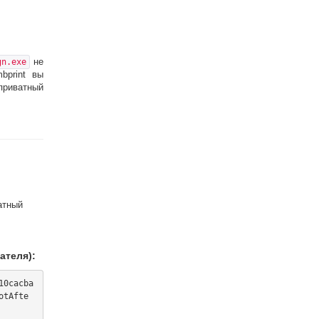
не
gn.exe
bprint вы
приватный
атный
ателя):
10cacba
otAfte