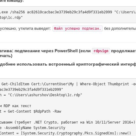
ите команду:
.exe /sha256 ac82610cacbac3e3739eb29c3fa4d9f331eb2099 "C:\Users\
 успешно, утилита выведет:
без дополнитель
Файл успешно подписан.
атива: подписание через PowerShell (если
продолжае
rdpsign
ичать)
удобнее использовать встроенный криптографический интерф
 Get-ChildItem Cert:\CurrentUser\My | Where-Object Thumbprint -e
ac3e3739eb29c3fa4d9f331eb2099"

h = "C:\Users\ashurshov\Desktop\1c.rdp"

м RDP как текст

t = Get-Content $RdpPath -Raw

сываем (требует .NET Crypto, работает на Win 10/11/Server 2016+)

e -AssemblyName System.Security

Content = [System.Security.Cryptography.Pkcs.SignedCms]::new()
