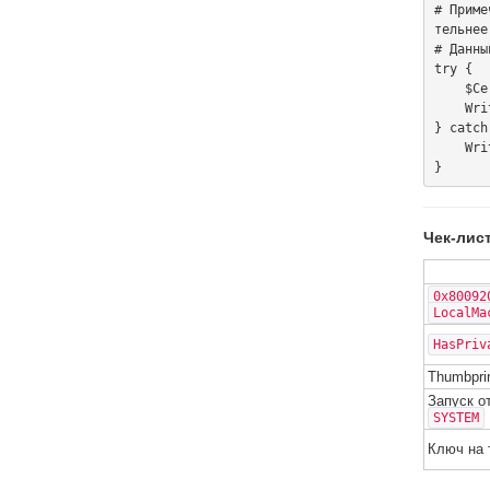
# Приме
тельнее.
# Данны
try {

    $Cert.PrivateKey

    Write-Host "Приватный ключ доступен. rdpsign должен работать."

} catch 
    Write-Host "Ошибка доступа к ключу: $_"

Чек-лис
0x80092
LocalMa
HasPriv
Thumbpri
Запуск о
SYSTEM
Ключ на 