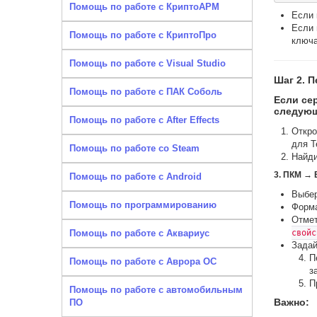
Помощь по работе с КриптоАРМ
Если 
Если 
Помощь по работе с КриптоПро
ключа
Помощь по работе с Visual Studio
Шаг 2. 
Помощь по работе с ПАК Соболь
Если се
следующ
Помощь по работе с After Effects
Откр
для Т
Помощь по работе со Steam
Найди
3. ПКМ → 
Помощь по работе с Android
Выбе
Помощь по программированию
Форм
Отме
Помощь по работе с Аквариус
свойс
Задай
П
Помощь по работе с Аврора ОС
з
П
Помощь по работе с автомобильным
Важно:
ПО