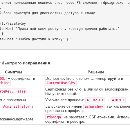
чание: полноценная подпись .rdp через PS сложнее, rdpsign.exe пр


й блок приведён для диагностики доступа к ключу:

{

т быстрого исправления
Симптом
Решение
+ сертификат в
Экспортируйте с ключом → импортируйте в
00b
chine
CurrentUser\My
Сертификат без ключа или ключ заблокирован.
ateKey: False
Выпустите новый.
nt с пробелами
Уберите все пробелы:
→
A1 B2 C3
A1B2C3
т
/
Запускайте от имени
, так как ключ
Administrator
ashurshov
привязаны к профилю
не работает с CSP-токенами. Исполь
rdpsign
токене/смарт-карте
сертификат в реестре.