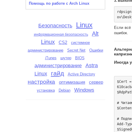
3. Выполн
Помощь по работе с Arch Linux
rdpsign
Linux
Безопасность
Если всё
Alt
ошибок.
информационная безопасность
Linux
CS2
системное
Альтерн
администрирование
Secret Net
Ошибки
капризн
iTunes
шутер
BIOS
Иногда 
администрирование
Astra
гайд
Linux
Active Directory
настройка
$Cert =
оптимизация
сервер
610cacb
Windows
установка
Debian
$RdpPat
# Читае
$Conten
# Подпи
Add-Typ
$Signed