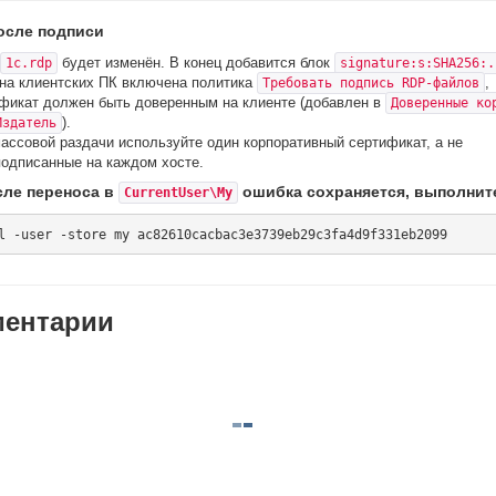
осле подписи
будет изменён. В конец добавится блок
1c.rdp
signature:s:SHA256:.
на клиентских ПК включена политика
,
Требовать подпись RDP-файлов
фикат должен быть доверенным на клиенте (добавлен в
Доверенные ко
).
Издатель
ассовой раздачи используйте один корпоративный сертификат, а не
одписанные на каждом хосте.
сле переноса в
ошибка сохраняется, выполнит
CurrentUser\My
ентарии