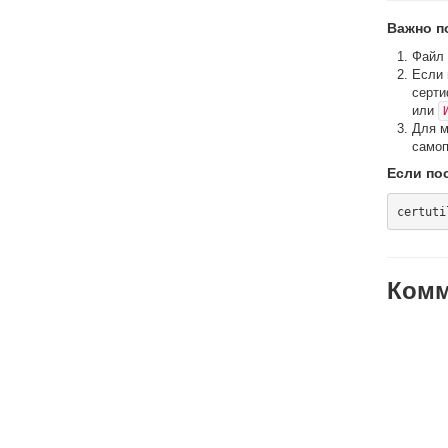
Важно п
Файл
Если 
серти
или
Для м
самоп
Если по
Комм