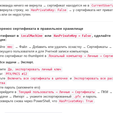
команда ничего не вернула → сертификат находится не в
CurrentUser\
вернула строку, но
→ у сертификата нет приват
HasPrivateKey: False
 или он недоступен.
Перенос сертификата в правильное хранилище
ртификат в
или
, сделайте
LocalMachine
HasPrivateKey = False
ее:
ойте
→ Файл → Добавить или удалить оснастку → Сертификаты → 
mmc
екущего пользователя и для Учетной записи компьютера.
те сертификат по thumbprint в
Локальный компьютер → Личные → Серти
Все задачи → Экспорт.
рите
Да, экспортировать личный ключ
ат:
PFX/PKCS #12
тьте
и
Включить все сертификаты в цепочке
Экспортировать все рас
тва
те пароль (запомните его)
ерейдите в
→ ПКМ → 
Текущий пользователь → Личные → Сертификаты
адачи → Импорт → укажите экспортированный
и пароль.
.pfx
роверьте снова через PowerShell, что
.
HasPrivateKey: True