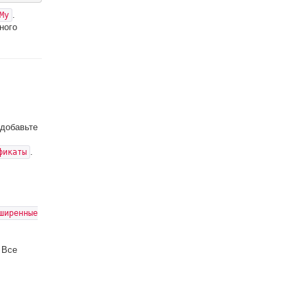
.
My
ного
добавьте
.
фикаты
ширенные
Все