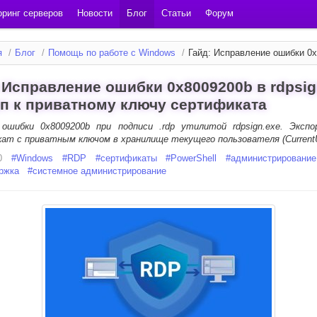
ринг серверов
Новости
Блог
Статьи
Форум
я
/
Блог
/
Помощь по работе с Windows
/
Гайд: Исправление ошибки 0x
 Исправление ошибки 0x8009200b в rdpsig
п к приватному ключу сертификата
ошибки 0x8009200b при подписи .rdp утилитой rdpsign.exe. Эксп
ат с приватным ключом в хранилище текущего пользователя (CurrentU
0
#
Windows
#
RDP
#
сертификаты
#
PowerShell
#
администрирование
ержка
#
системное администрирование