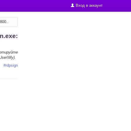
Вход в аккаунт
800..
n.exe:
ортируйте
ser\My).
#
rdpsign