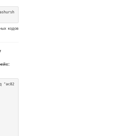
ashursh
ных кодов
т
ейс:
q "ac82