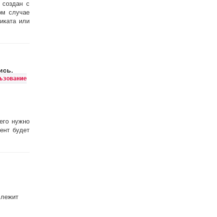
 создан с
ом случае
иката или
ись.
ьзование
его нужно
ент будет
 лежит