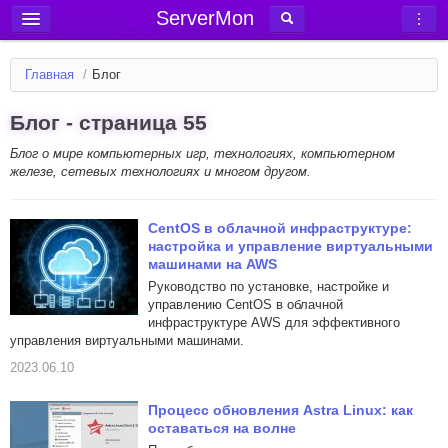
ServerMon
Добавить сервер
Главная
/
Блог
Мониторинг серверов
Блог - страница 55
Новости
Блог о мире компьютерных игр, технологиях, компьютерном
Блог
железе, сетевых технологиях и многом другом.
Статьи
Форум
CentOS в облачной инфраструктуре:
настройка и управление виртуальными
Вход в аккаунт
машинами на AWS
Руководство по установке, настройке и
управлению CentOS в облачной
инфраструктуре AWS для эффективного
управления виртуальными машинами.
2023.06.10
Процесс обновления Astra Linux: как
оставаться на волне