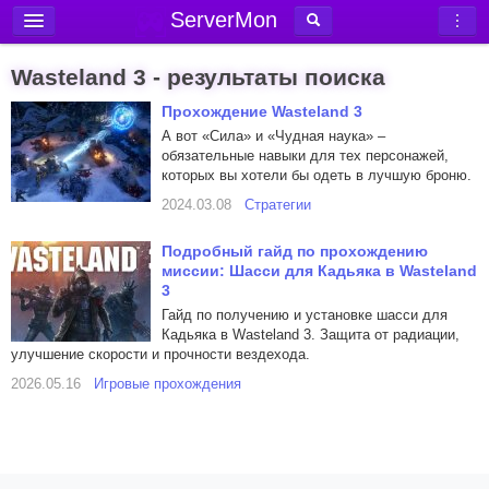
ServerMon
Добавить сервер
Wasteland 3 - результаты поиска
Мониторинг серверов
Прохождение Wasteland 3
Новости
А вот «Сила» и «Чудная наука» –
обязательные навыки для тех персонажей,
Блог
которых вы хотели бы одеть в лучшую броню.
Статьи
2024.03.08
Стратегии
Форум
Подробный гайд по прохождению
миссии: Шасси для Кадьяка в Wasteland
Вход в аккаунт
3
Гайд по получению и установке шасси для
Кадьяка в Wasteland 3. Защита от радиации,
улучшение скорости и прочности вездехода.
2026.05.16
Игровые прохождения