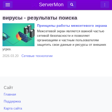
ServerMon
Добавить сервер
вирусы - результаты поиска
Мониторинг серверов
Принципы работы межсетевого экрана
Новости
Межсетевой экран является важной частью
сетевой безопасности и позволяет
Блог
организациям и частным пользователям
защитить свои данные и ресурсы от внешних
Статьи
угроз.
Форум
2026.03.20
Сетевые технологии
Вход в аккаунт
Сайт
Главная
Поддержка
Карта сайта